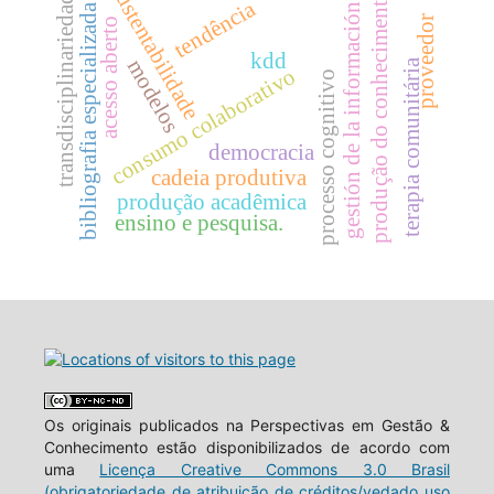
sustentabilidade
produção do conhecimento
transdisciplinariedad
tendência
gestión de la información
bibliografia especializada
proveedor
acesso aberto
kdd
modelos
terapia comunitária
consumo colaborativo
processo cognitivo
democracia
cadeia produtiva
produção acadêmica
ensino e pesquisa.
Os originais publicados na Perspectivas em Gestão &
Conhecimento estão disponibilizados de acordo com
uma
Licença Creative Commons 3.0 Brasil
(obrigatoriedade de atribuição de créditos/vedado uso