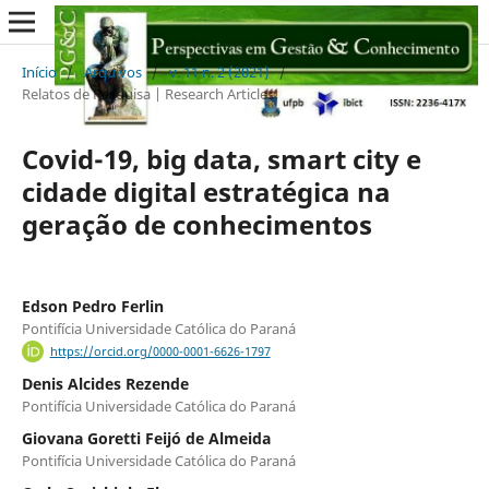
Início
/
Arquivos
/
v. 11 n. 2 (2021)
/
Relatos de Pesquisa | Research Articles
Covid-19, big data, smart city e
cidade digital estratégica na
geração de conhecimentos
Edson Pedro Ferlin
Pontifícia Universidade Católica do Paraná
https://orcid.org/0000-0001-6626-1797
Denis Alcides Rezende
Pontifícia Universidade Católica do Paraná
Giovana Goretti Feijó de Almeida
Pontifícia Universidade Católica do Paraná