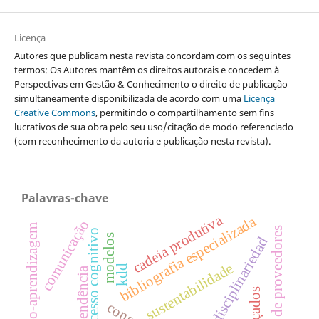
Licença
Autores que publicam nesta revista concordam com os seguintes
termos: Os Autores mantêm os direitos autorais e concedem à
Perspectivas em Gestão & Conhecimento o direito de publicação
simultaneamente disponibilizada de acordo com uma
Licença
Creative Commons
, permitindo o compartilhamento sem fins
lucrativos de sua obra pelo seu uso/citação de modo referenciado
(com reconhecimento da autoria e publicação nesta revista).
Palavras-chave
cadeia produtiva
bibliografia especializada
comunicação
ensino-aprendizagem
selección de proveedores
processo cognitivo
modelos
transdisciplinariedad
sustentabilidade
kdd
tendência