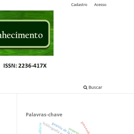
Cadastro
Acesso
Buscar
Palavras-chave
proveedor
gestión de la información
bibliografia especializada
tendência