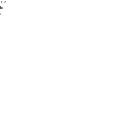
s de
do
a