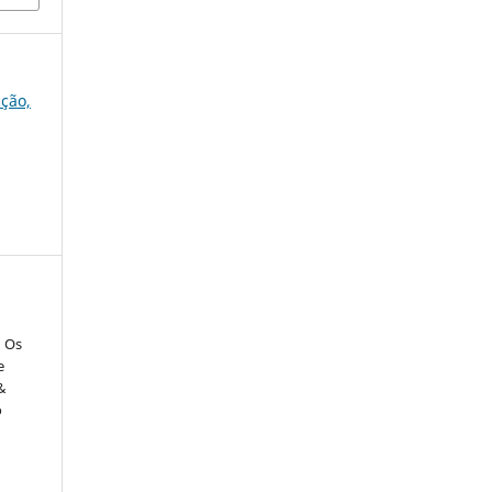
ação,
: Os
e
&
o