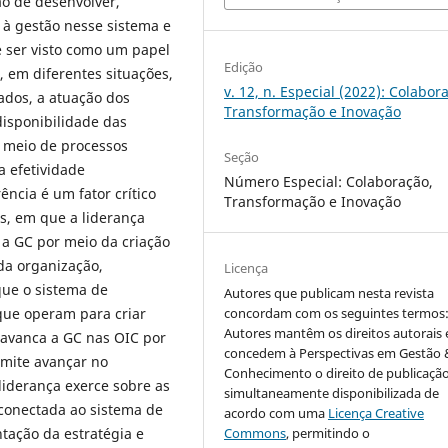
o de desenvolver,
à gestão nesse sistema e
ve ser visto como um papel
Edição
s, em diferentes situações,
v. 12, n. Especial (2022): Colabor
tados, a atuação dos
Transformação e Inovação
 disponibilidade das
 meio de processos
Seção
a efetividade
Número Especial: Colaboração,
ncia é um fator crítico
Transformação e Inovação
s, em que a liderança
a GC por meio da criação
da organização,
Licença
que o sistema de
Autores que publicam nesta revista
concordam com os seguintes termos
 que operam para criar
Autores mantêm os direitos autorais 
lavanca a GC nas OIC por
concedem à Perspectivas em Gestão 
rmite avançar no
Conhecimento o direito de publicaçã
iderança exerce sobre as
simultaneamente disponibilizada de
conectada ao sistema de
acordo com uma
Licença Creative
Commons
, permitindo o
tação da estratégia e