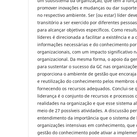
um subsistema da organização, que tem a funçã
promover inovações e mudanças ou dar suporte 
no respectivo ambiente. Ser (ou estar) líder de
transitório a ser exercido por diferentes pessoa
para alcançar objetivos específicos. Como resul
líderes é direcionada a facilitar a existência e a
informações necessárias e do conhecimento por
organizacionais, com um impacto significativo n
organizacional. Da mesma forma, o apoio da gerê
para sustentar o sucesso da GC nas organizaçõe
proporciona o ambiente de gestão que encoraja 
e reutilização do conhecimento pelos membros 
fornecendo os recursos adequados. Conclui-se 
liderança é o conjunto de recursos e processos
realidades na organização e que esse sistema a
meio de 27 possíveis atividades. A discussão pe
entendimento da importância que o sistema de l
organizações intensivas em conhecimento, que 
gestão do conhecimento pode ativar a implemen