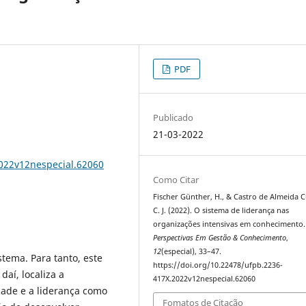
PDF
Publicado
21-03-2022
2022v12nespecial.62060
Como Citar
Fischer Günther, H., & Castro de Almeida 
C. J. (2022). O sistema de liderança nas
organizações intensivas em conhecimento.
Perspectivas Em Gestão & Conhecimento
,
12
(especial), 33–47.
stema. Para tanto, este
https://doi.org/10.22478/ufpb.2236-
daí, localiza a
417X.2022v12nespecial.62060
ade e a liderança como
Fomatos de Citação