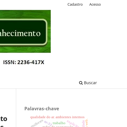
Cadastro
Acesso
Buscar
Palavras-chave
xto
qualidade do ar. ambientes internos
mulheres
explícito
nr-33
trabalho
os
redes de cooperação