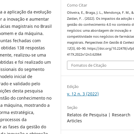
Como Citar
ra a aplicação da evolução
Oliveira, E., Braga, J. L., Mendonça, F. M., &
ar a inovação e aumentar
Zaidan, F. . (2022). Os impactos da adoção 
gestão do conhecimento 4.0 no contexto d
cias magistrais no Brasil
negócios: uma abordagem de inovação e
 homem e da máquina.
competitividade nos negócios de farmácia
rguntas fechadas com
magistrais.
Perspectivas Em Gestão & Conhec
o obtidas 138 respostas
12
(3), 60–90. https://doi.org/10.22478/ufp
rmente, realizou-se uma
417X.2022v12n3.62064
obtidas e foi realizado um
Fomatos de Citação
issionais do segmento
odelo inicial de
erado e validado pelo
Edição
uições desta pesquisa
v. 12 n. 3 (2022)
estão do conhecimento no
da máquina, mostrando a
Seção
orma estratégica,
Relatos de Pesquisa | Research
s processos da
Articles
ar as fases da gestão do
 da inovação e obtenção