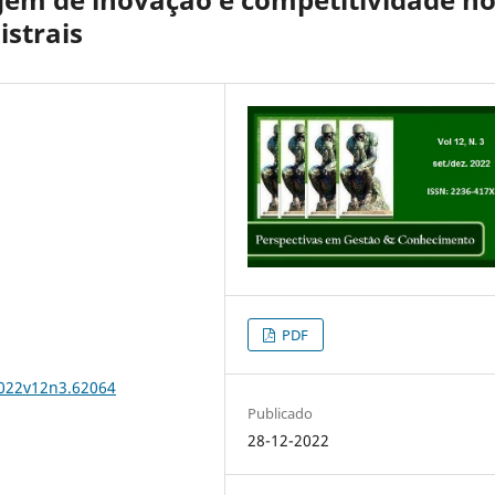
strais
PDF
2022v12n3.62064
Publicado
28-12-2022