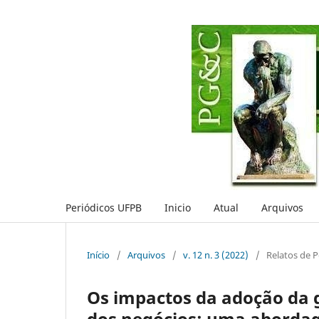
Periódicos UFPB
Inicio
Atual
Arquivos
Início
/
Arquivos
/
v. 12 n. 3 (2022)
/
Relatos de P
Os impactos da adoção da 
dos negócios: uma abordag