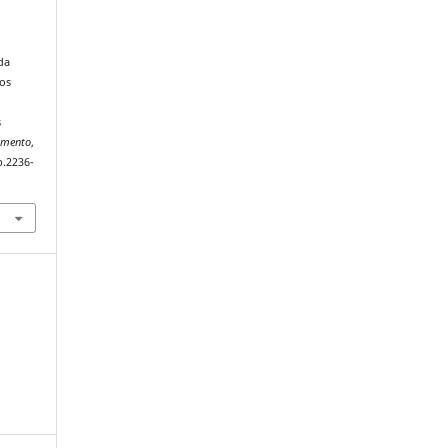
da
os
s
imento
,
b.2236-