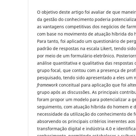
O objetivo deste artigo foi avaliar de que manei
da gestão do conhecimento poderia potencializ
as vantagens competitivas dos negócios de farmá
com base no movimento de atuação híbrida do
Para tanto, foi aplicado um questionário de pe
padrão de respostas na escala Likert, tendo sid
por meio de um formulário eletrônico. Posterio
análise quantitativa e qualitativa das respostas 
grupo focal, que contou com a presença de prof
pesquisado, tendo sido apresentado a eles um m
framework
conceitual para aplicação que foi alt
grupo após as discussões. As principais contrib
foram propor um modelo para potencializar a g
seguimento, com atuação híbrida do homem e 
necessidade da utilização do conhecimento de f
absorvendo os principais critérios inerentes ao
transformação digital e indústria 4.0 e identific
conhecimento, permitindo estabelecer a cultura