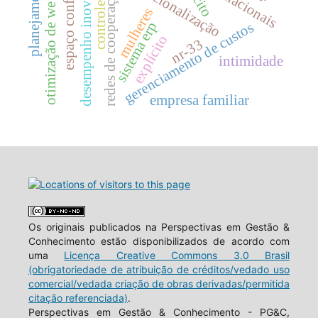
espaço confinado
otimização de websites
internacionalização
desempenho inovador
planejamento
tácito
redes de cooperação
controle
mulheres
sistema erp
gerenciamento de custos
explícito
nr-33
intimidade
empresa familiar
Os originais publicados na Perspectivas em Gestão &
Conhecimento estão disponibilizados de acordo com
uma
Licença Creative Commons 3.0 Brasil
(obrigatoriedade de atribuição de créditos/vedado uso
comercial/vedada criação de obras derivadas/permitida
citação referenciada)
.
Perspectivas em Gestão & Conhecimento - PG&C,