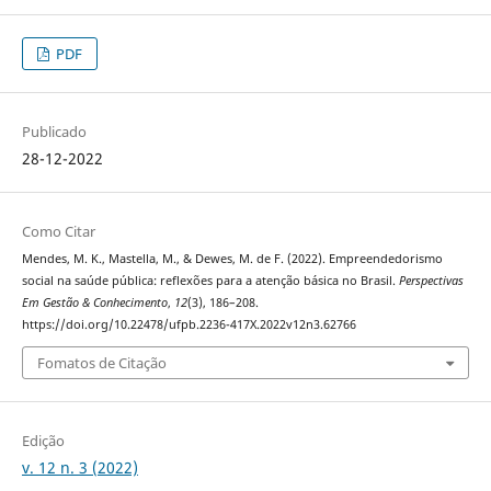
PDF
Publicado
28-12-2022
Como Citar
Mendes, M. K., Mastella, M., & Dewes, M. de F. (2022). Empreendedorismo
social na saúde pública: reflexões para a atenção básica no Brasil.
Perspectivas
Em Gestão & Conhecimento
,
12
(3), 186–208.
https://doi.org/10.22478/ufpb.2236-417X.2022v12n3.62766
Fomatos de Citação
Edição
v. 12 n. 3 (2022)