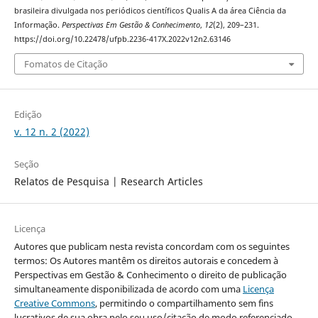
brasileira divulgada nos periódicos científicos Qualis A da área Ciência da
Informação.
Perspectivas Em Gestão & Conhecimento
,
12
(2), 209–231.
https://doi.org/10.22478/ufpb.2236-417X.2022v12n2.63146
Fomatos de Citação
Edição
v. 12 n. 2 (2022)
Seção
Relatos de Pesquisa | Research Articles
Licença
Autores que publicam nesta revista concordam com os seguintes
termos: Os Autores mantêm os direitos autorais e concedem à
Perspectivas em Gestão & Conhecimento o direito de publicação
simultaneamente disponibilizada de acordo com uma
Licença
Creative Commons
, permitindo o compartilhamento sem fins
lucrativos de sua obra pelo seu uso/citação de modo referenciado