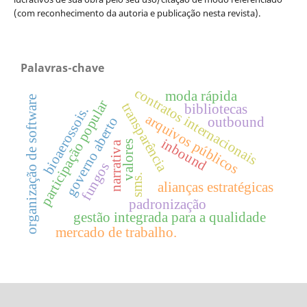
(com reconhecimento da autoria e publicação nesta revista).
Palavras-chave
contratos internacionais
moda rápida
organização de software
participação popular
transparência
bibliotecas
bioaerossois.
arquivos públicos
governo aberto
outbound
inbound
valores
narrativa
fungos
sms.
alianças estratégicas
padronização
gestão integrada para a qualidade
mercado de trabalho.