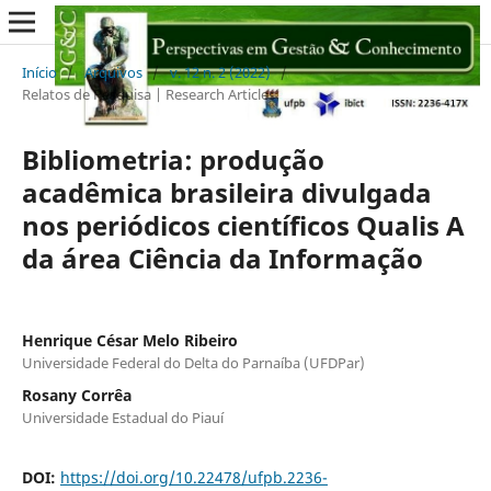
Início
/
Arquivos
/
v. 12 n. 2 (2022)
/
Relatos de Pesquisa | Research Articles
Bibliometria: produção
acadêmica brasileira divulgada
nos periódicos científicos Qualis A
da área Ciência da Informação
Henrique César Melo Ribeiro
Universidade Federal do Delta do Parnaíba (UFDPar)
Rosany Corrêa
Universidade Estadual do Piauí
DOI:
https://doi.org/10.22478/ufpb.2236-