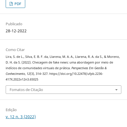
PDF
Publicado
28-12-2022
Como Citar
Lira, S. de L., Silva, E. B. F. da, Llarena, M. A. A., Llarena, R. A. da S., & Moreno,
D. H. da S. (2022). Checagem de fake news: uma abordagem por meio de
indícios de comunidades virtuais de prática.
Perspectivas Em Gestão &
Conhecimento
,
12
(3), 314–327. https://doi.org/10.22478/ufpb.2236-
417X.2022v12n3.65025
Fomatos de Citação
Edição
v. 12 n. 3 (2022)