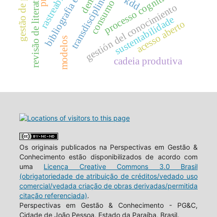
bibliografia especializada
gestão de processos
transdisciplinariedad
rastreablidade
revisão de literatura.
processo cognitivo
kdd
gestión del conocimiento
sustentabilidade
acesso aberto
modelos
cadeia produtiva
Os originais publicados na Perspectivas em Gestão &
Conhecimento estão disponibilizados de acordo com
uma
Licença Creative Commons 3.0 Brasil
(obrigatoriedade de atribuição de créditos/vedado uso
comercial/vedada criação de obras derivadas/permitida
citação referenciada)
.
Perspectivas em Gestão & Conhecimento - PG&C,
Cidade de João Pessoa, Estado da Paraíba, Brasil.