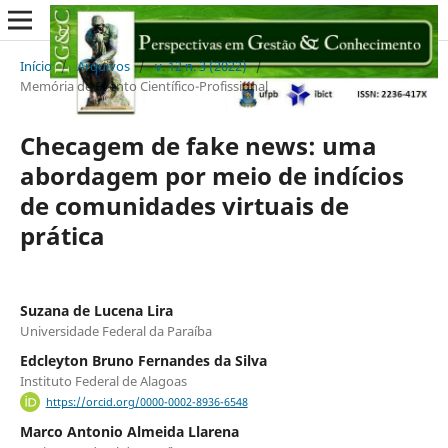
Início
/
Arquivos
/
v. 12 n. 3 (2022)
/
Memória de Evento Científico-Profissional
Checagem de fake news: uma
abordagem por meio de indícios
de comunidades virtuais de
prática
Suzana de Lucena Lira
Universidade Federal da Paraíba
Edcleyton Bruno Fernandes da Silva
Instituto Federal de Alagoas
https://orcid.org/0000-0002-8936-6548
Marco Antonio Almeida Llarena