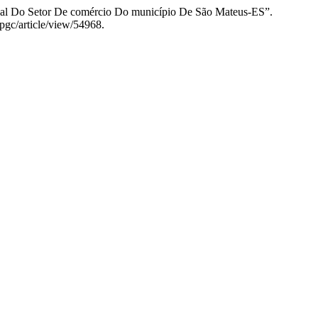
dual Do Setor De comércio Do município De São Mateus-ES”.
/pgc/article/view/54968.