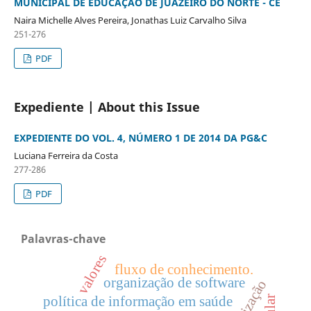
MUNICIPAL DE EDUCAÇÃO DE JUAZEIRO DO NORTE - CE
Naira Michelle Alves Pereira, Jonathas Luiz Carvalho Silva
251-276
PDF
Expediente | About this Issue
EXPEDIENTE DO VOL. 4, NÚMERO 1 DE 2014 DA PG&C
Luciana Ferreira da Costa
277-286
PDF
Palavras-chave
valores
fluxo de conhecimento.
organização de software
política de informação em saúde