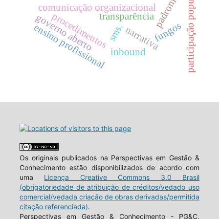
padronização
participação popular
comunicação organizacional
procedimentos
transparência
governo aberto
fungos
ensino profissional
sms.
narrativa
inbound
Os originais publicados na Perspectivas em Gestão &
Conhecimento estão disponibilizados de acordo com
uma
Licença Creative Commons 3.0 Brasil
(obrigatoriedade de atribuição de créditos/vedado uso
comercial/vedada criação de obras derivadas/permitida
citação referenciada)
.
Perspectivas em Gestão & Conhecimento - PG&C,