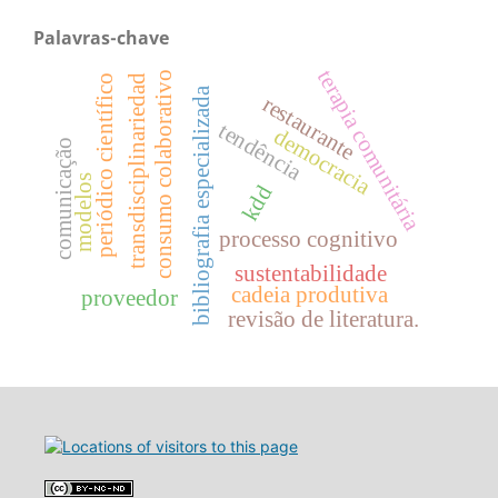
Palavras-chave
terapia comunitária
consumo colaborativo
transdisciplinariedad
periódico científico
bibliografia especializada
restaurante
tendência
democracia
comunicação
modelos
kdd
processo cognitivo
sustentabilidade
cadeia produtiva
proveedor
revisão de literatura.