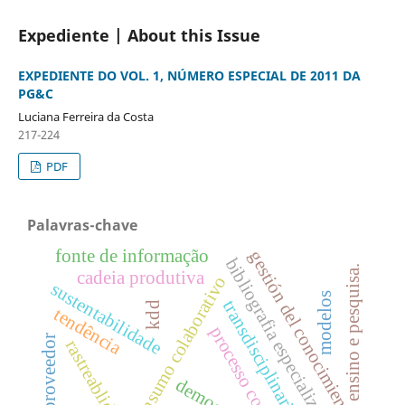
Expediente | About this Issue
EXPEDIENTE DO VOL. 1, NÚMERO ESPECIAL DE 2011 DA
PG&C
Luciana Ferreira da Costa
217-224
PDF
Palavras-chave
fonte de informação
gestión del conocimiento
bibliografia especializada
ensino e pesquisa.
cadeia produtiva
consumo colaborativo
sustentabilidade
modelos
transdisciplinariedad
kdd
tendência
processo cognitivo
proveedor
rastreablidade