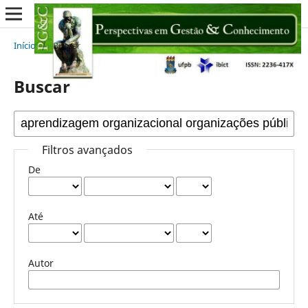
Início
/
Buscar
Buscar
Filtros avançados
De
Até
Autor