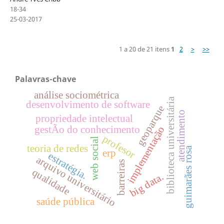
18-34
25-03-2017
1 a 20 de 21 itens
1
2
>
>>
Palavras-chave
análise sociométrica
biblioteca universitária
desenvolvimento de software
geoparque
atendimento
propriedade intelectual
gestÃo do conhecimento
implementação
profesor
web social
teoria de redes
guimarães rosa
erp
estratégia.
arquivo universitário
barreiras
qualidade
big data.
saúde pública