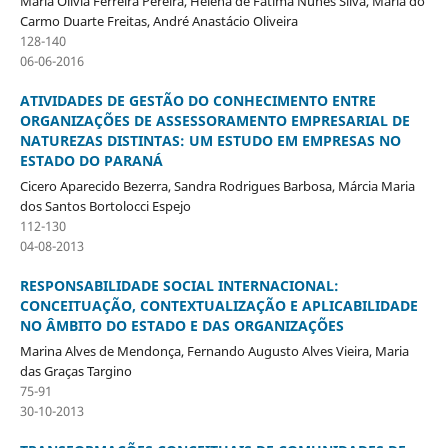
Maria Olivia Ferreira Pereira, Helena de Fátima Nunes Silva, Maria do
Carmo Duarte Freitas, André Anastácio Oliveira
128-140
06-06-2016
ATIVIDADES DE GESTÃO DO CONHECIMENTO ENTRE
ORGANIZAÇÕES DE ASSESSORAMENTO EMPRESARIAL DE
NATUREZAS DISTINTAS: UM ESTUDO EM EMPRESAS NO
ESTADO DO PARANÁ
Cicero Aparecido Bezerra, Sandra Rodrigues Barbosa, Márcia Maria
dos Santos Bortolocci Espejo
112-130
04-08-2013
RESPONSABILIDADE SOCIAL INTERNACIONAL:
CONCEITUAÇÃO, CONTEXTUALIZAÇÃO E APLICABILIDADE
NO ÂMBITO DO ESTADO E DAS ORGANIZAÇÕES
Marina Alves de Mendonça, Fernando Augusto Alves Vieira, Maria
das Graças Targino
75-91
30-10-2013