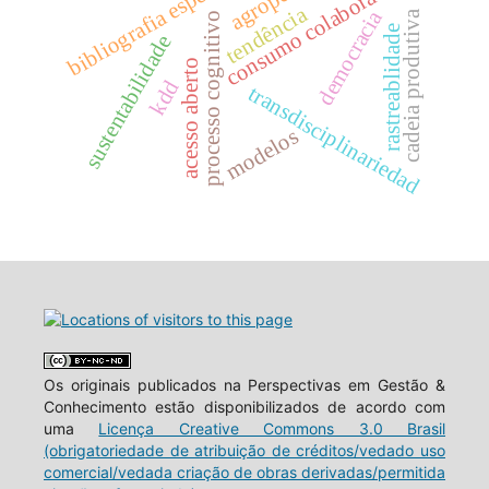
bibliografia especializada
consumo colaborativo
tendência
democracia
cadeia produtiva
processo cognitivo
rastreablidade
sustentabilidade
acesso aberto
kdd
transdisciplinariedad
modelos
Os originais publicados na Perspectivas em Gestão &
Conhecimento estão disponibilizados de acordo com
uma
Licença Creative Commons 3.0 Brasil
(obrigatoriedade de atribuição de créditos/vedado uso
comercial/vedada criação de obras derivadas/permitida