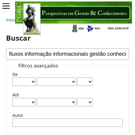
Início
/
Buscar
Buscar
Filtros avançados
De
Até
Autor