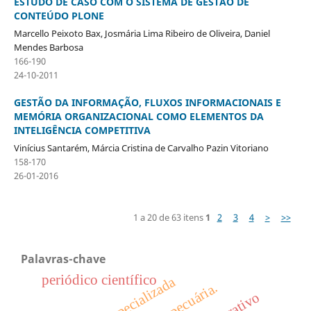
ESTUDO DE CASO COM O SISTEMA DE GESTÃO DE
CONTEÚDO PLONE
Marcello Peixoto Bax, Josmária Lima Ribeiro de Oliveira, Daniel
Mendes Barbosa
166-190
24-10-2011
GESTÃO DA INFORMAÇÃO, FLUXOS INFORMACIONAIS E
MEMÓRIA ORGANIZACIONAL COMO ELEMENTOS DA
INTELIGÊNCIA COMPETITIVA
Vinícius Santarém, Márcia Cristina de Carvalho Pazin Vitoriano
158-170
26-01-2016
1 a 20 de 63 itens
1
2
3
4
>
>>
Palavras-chave
periódico científico
agropecuária.