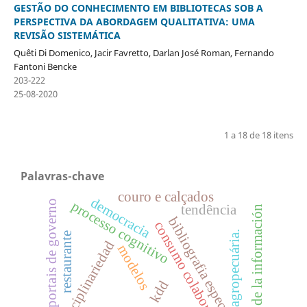
GESTÃO DO CONHECIMENTO EM BIBLIOTECAS SOB A
PERSPECTIVA DA ABORDAGEM QUALITATIVA: UMA
REVISÃO SISTEMÁTICA
Quêti Di Domenico, Jacir Favretto, Darlan José Roman, Fernando
Fantoni Bencke
203-222
25-08-2020
1 a 18 de 18 itens
Palavras-chave
couro e calçados
democracia
portais de governo
processo cognitivo
tendência
gestión de la información
bibliografia especializada
consumo colaborativo
agropecuária.
restaurante
transdisciplinariedad
modelos
kdd