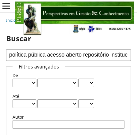
Início
/
Buscar
Buscar
Filtros avançados
De
Até
Autor