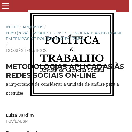
INÍCIO
/
ARQUIVOS
/
N. 60 (2024): EMBATES E CRISES DEMOCRÁTICAS NO BRASIL
EM TEMPOS DE POLÍTICA DIGITALIZADA
/
DOSSIÊS TEMÁTICOS
METODOLOGIAS APLICADAS ÀS
REDES SOCIAIS ON-LINE
a importância de considerar a unidade de análise para a
pesquisa
Luiza Jardim
FGV/EAESP