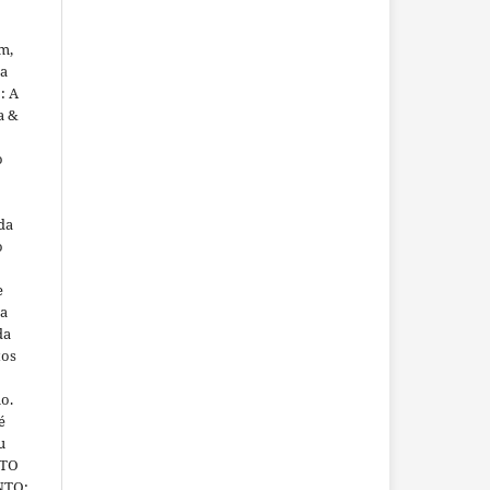
m,
ua
: A
a &
o
da
o
e
ra
da
tos
ho.
é
u
ITO
NTO: