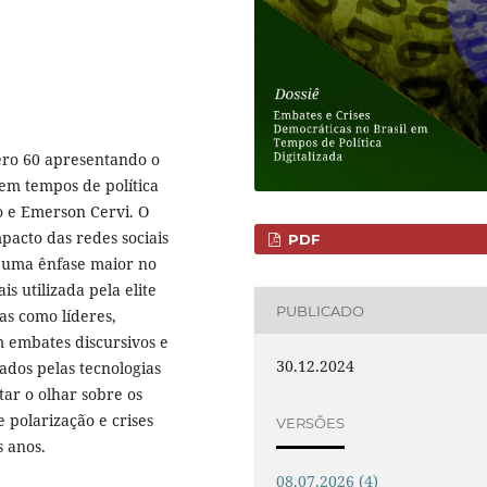
ero 60 apresentando o
 em tempos de política
o e Emerson Cervi. O
pacto das redes sociais
PDF
om uma ênfase maior no
s utilizada pela elite
PUBLICADO
ras como líderes,
m embates discursivos e
30.12.2024
ados pelas tecnologias
itar o olhar sobre os
e polarização e crises
VERSÕES
 anos.
08.07.2026 (4)