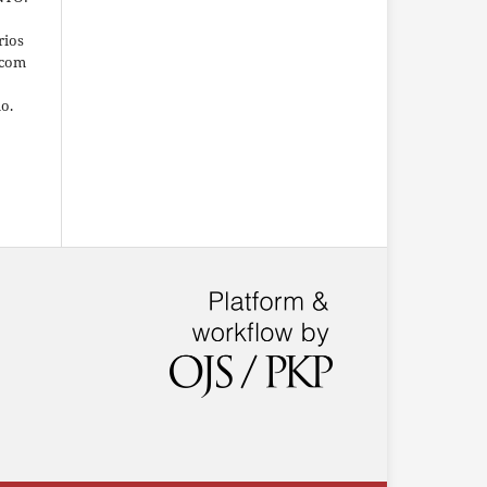
rios
 com
ho.