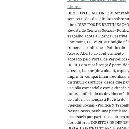
License
.
DIREITOS DE AUTOR: O autor reté
sem retrições dos direitos sobre s
obra. DIREITOS DE REUTILIZAÇÃO
Revista de Ciências Sociais - Polític
Trabalho adota a Licença Creative
Commons, CC BY-NC atribuição nã
comercial conforme a Política de
Acesso Aberto ao conhecimento
adotado pelo Portal de Periódicos 
UFPB. Com essa licença é permitid
acessar, baixar (download), copiar,
imprimir, compartilhar, reutilizar 
distribuir os artigos, desde que pa
uso não comercial e com a citação 
fonte, conferindo os devidos crédi
de autoria e menção à Revista de
Ciências Sociais - Política & Trabal
Nesses casos, nenhuma permissão 
necessária por parte dos autores o
dos editores. DIREITOS DE DEPÓS
DOS AUTORES/AUTOARQUIVAME