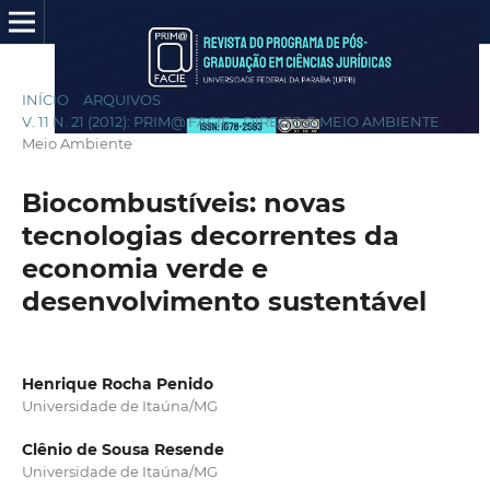
INÍCIO
/
ARQUIVOS
/
V. 11 N. 21 (2012): PRIM@ FACIE - DIREITO E MEIO AMBIENTE
/
Meio Ambiente
Biocombustíveis: novas
tecnologias decorrentes da
economia verde e
desenvolvimento sustentável
Henrique Rocha Penido
Universidade de Itaúna/MG
Clênio de Sousa Resende
Universidade de Itaúna/MG