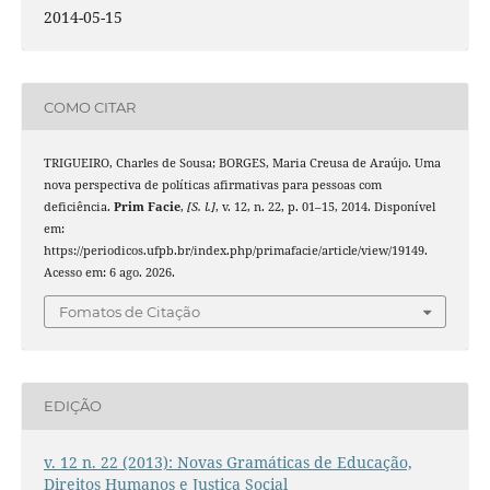
2014-05-15
COMO CITAR
TRIGUEIRO, Charles de Sousa; BORGES, Maria Creusa de Araújo. Uma
nova perspectiva de políticas afirmativas para pessoas com
deficiência.
Prim Facie
,
[S. l.]
, v. 12, n. 22, p. 01–15, 2014. Disponível
em:
https://periodicos.ufpb.br/index.php/primafacie/article/view/19149.
Acesso em: 6 ago. 2026.
Fomatos de Citação
EDIÇÃO
v. 12 n. 22 (2013): Novas Gramáticas de Educação,
Direitos Humanos e Justiça Social