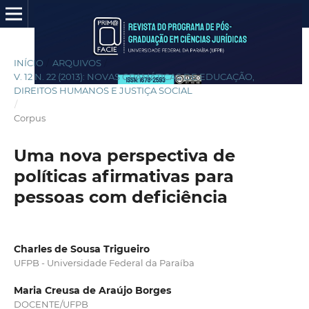
INÍCIO
/
ARQUIVOS
/
V. 12 N. 22 (2013): NOVAS GRAMÁTICAS DE EDUCAÇÃO,
DIREITOS HUMANOS E JUSTIÇA SOCIAL
/
Corpus
Uma nova perspectiva de
políticas afirmativas para
pessoas com deficiência
Charles de Sousa Trigueiro
UFPB - Universidade Federal da Paraíba
Maria Creusa de Araújo Borges
DOCENTE/UFPB