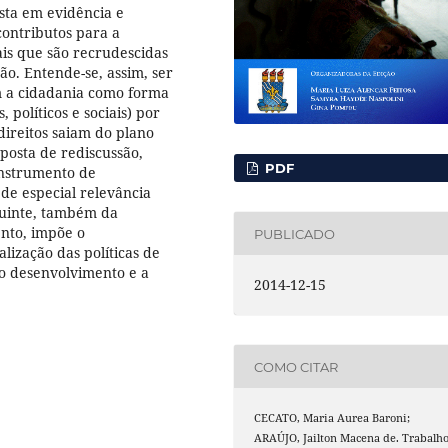
sta em evidência e
ontributos para a
ais que são recrudescidas
ção. Entende-se, assim, ser
 a cidadania como forma
, políticos e sociais) por
direitos saiam do plano
posta de rediscussão,
PDF
instrumento de
de especial relevância
eguinte, também da
nto, impõe o
PUBLICADO
lização das políticas de
o desenvolvimento e a
2014-12-15
COMO CITAR
CECATO, Maria Aurea Baroni;
ARAÚJO, Jailton Macena de. Trabalh