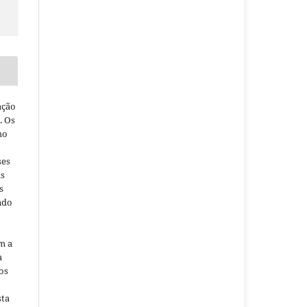
ação
. Os
ho
ses
as
s
ndo
m a
a
os
sta