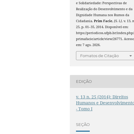
e Solidariedade: Perspectivas de
Realização do Desenvolvimento e da
Dignidade Humana nos Rumos da
Cidadania.
Prim Facie
,
[S. l.]
, v. 13, n
25, p. 01–35, 2014. Disponível em:
https://periodicos.ufpb.br/index.php
primafacie/article/view/26771. Acess
em: 7 ago. 2026.
Fomatos de Citação
EDIÇÃO
v. 13 n. 25 (2014): Direitos
Humanos e Desenvolviment
- Tomo I
SEÇÃO