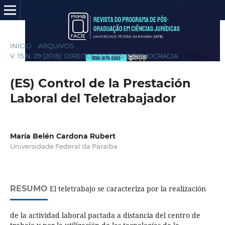
INÍCIO
/
ARQUIVOS
/
V. 15 N. 29 (2016): DIREITOS SOCIAIS E DEMOCRACIA
/
Corpus
(ES) Control de la Prestación
Laboral del Teletrabajador
María Belén Cardona Rubert
Universidade Federal da Paraíba
RESUMO
El teletrabajo se caracteriza por la realización
de la actividad laboral pactada a distancia del centro de