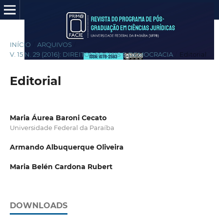
INÍCIO
/
ARQUIVOS
/
V. 15 N. 29 (2016): DIREITOS SOCIAIS E DEMOCRACIA
/
Editorial
Editorial
Maria Áurea Baroni Cecato
Universidade Federal da Paraíba
Armando Albuquerque Oliveira
Maria Belén Cardona Rubert
DOWNLOADS