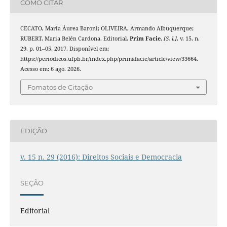
COMO CITAR
CECATO, Maria Áurea Baroni; OLIVEIRA, Armando Albuquerque;
RUBERT, Maria Belén Cardona. Editorial.
Prim Facie
,
[S. l.]
, v. 15, n.
29, p. 01–05, 2017. Disponível em:
https://periodicos.ufpb.br/index.php/primafacie/article/view/33664.
Acesso em: 6 ago. 2026.
Fomatos de Citação
EDIÇÃO
v. 15 n. 29 (2016): Direitos Sociais e Democracia
SEÇÃO
Editorial