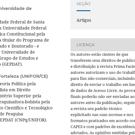
SEÇÃO
niversidade de
Artigos
idade Federal de Santa
la Universidade Federal
a Constitucional pela
a titular do Programa de
LICENÇA
ado e Doutorado - e
a Universidade de
Os autores estão cientes de que
Grupo de Estudos e
transferem seus direitos de public
o (GEPDAT).
e distribuição à revista Prima Facie
autores autorizam o uso do trabal
Fortaleza (UNIFOR/CE)
para fins não-comerciais, incluindo
oria Política pela
direito de enviar o trabalho em ba
ista em Direito
de dados de Acesso Livre. As prov
stério Superior pela
finais poderão não ser enviadas ao
esquisadora-bolsista pela
autores antes da publicação, segui
 Científico e Tecnológico
a revista seu padrão técnico
de Pesquisa
explicitado nas suas normas e nos
- GEPDAT (CNPq/UNIFOR).
formatos praticados em acordo co
CAPES e com padrões de excelênci
adotados. As opiniões emitidas pel