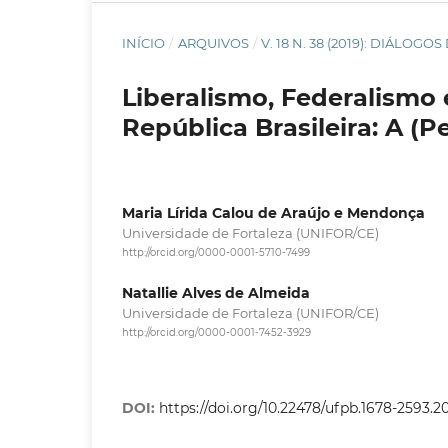
INÍCIO
/
ARQUIVOS
/
V. 18 N. 38 (2019): DIÁLO
Liberalismo, Federalismo
República Brasileira: A (P
Maria Lírida Calou de Araújo e Mendonça
Universidade de Fortaleza (UNIFOR/CE)
http://orcid.org/0000-0001-5710-7499
Natallie Alves de Almeida
Universidade de Fortaleza (UNIFOR/CE)
http://orcid.org/0000-0001-7452-3929
DOI:
https://doi.org/10.22478/ufpb.1678-2593.