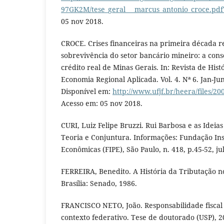
97GK2M/tese_geral___marcus_antonio_croce.pd
05 nov 2018.
CROCE. Crises financeiras na primeira década r
sobrevivência do setor bancário mineiro: a con
crédito real de Minas Gerais. In: Revista de His
Economia Regional Aplicada. Vol. 4. Nª 6. Jan-Jun
Disponível em:
http://www.ufjf.br/heera/files/20
Acesso em: 05 nov 2018.
CURI, Luiz Felipe Bruzzi. Rui Barbosa e as Ideia
Teoria e Conjuntura. Informações: Fundação Ins
Econômicas (FIPE), São Paulo, n. 418, p.45-52, jul
FERREIRA, Benedito. A História da Tributação no 
Brasília: Senado, 1986.
FRANCISCO NETO, João. Responsabilidade fiscal 
contexto federativo. Tese de doutorado (USP), 2