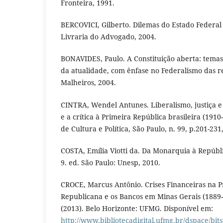
Fronteira, 1991.
BERCOVICI, Gilberto. Dilemas do Estado Federal B
Livraria do Advogado, 2004.
BONAVIDES, Paulo. A Constituição aberta: temas p
da atualidade, com ênfase no Federalismo das reg
Malheiros, 2004.
CINTRA, Wendel Antunes. Liberalismo, justiça e
e a crítica à Primeira República brasileira (1910
de Cultura e Política, São Paulo, n. 99, p.201-231
COSTA, Emília Viotti da. Da Monarquia à Repúbl
9. ed. São Paulo: Unesp, 2010.
CROCE, Marcus Antônio. Crises Financeiras na 
Republicana e os Bancos em Minas Gerais (1889
(2013). Belo Horizonte: UFMG. Disponível em:
http://www.bibliotecadigital.ufmg.br/dspace/bi