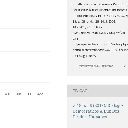
Encilhamento na Primeira República
Brasileira: A (Persistente) Influência
de Rui Barbosa .
Prim Facie
,
[S. l.]
, v
18, n. 38, p. 01–28, 2019. DOI:
10.22478/ufpb.1678-
2593.2019v18n38.45518. Disponível
em:
https://periodicos.ufpb.br/index.php
primafacie/article/view/45518. Acess
em: 6 ago. 2026.
Fomatos de Citação
EDIÇÃO
v. 18 n. 38 (2019): Diálogos
Democráticos À Luz Dos
Direitos Humanos