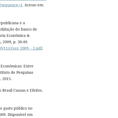
f?sequence=1
. Acesso em:
epublicana e a
solidação do banco de
tória Econômica &
, 2009, p. 30-49.
09/11/croce_2009_-_2.pdf
.
s Econômicas: Entre
tituto de Pesquisas
. 2015.
Brasil Causas e Efeitos.
e gasto público no
009. Disponível em