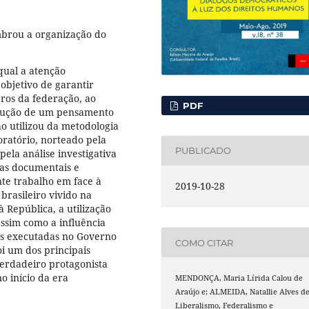
mbrou a organização do
qual a atenção
objetivo de garantir
ros da federação, ao
PDF
strução de um pensamento
ho utilizou da metodologia
ratório, norteado pela
PUBLICADO
pela análise investigativa
icas documentais e
ente trabalho em face à
2019-10-28
brasileiro vivido na
 República, a utilização
assim como a influência
as executadas no Governo
COMO CITAR
oi um dos principais
verdadeiro protagonista
o início da era
MENDONÇA, Maria Lírida Calou de
Araújo e; ALMEIDA, Natallie Alves de
Liberalismo, Federalismo e