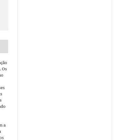
ação
. Os
ho
ses
as
s
ndo
m a
a
os