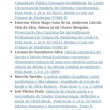
Calamidade Pública Enquanto Possibilidade De Limite
Circunstancial Implícito De Emenda Constitucional
,
Prim Facie: v. 20 n. 43 (2021): Direito e Crise em
Tempos de Pandemia (TOMO II)
Emerson Victor Hugo Costa de Sá, Anderson Lincoln
Vital da Silva, Valena Jacob Chaves Mesquita,
Preservação Dos Contratos De Aprendizagem
Profissional Em Tempos De Pandemia De Covid-19
,
Prim Facie: v. 20 n. 43 (2021): Direito e Crise em
Tempos de Pandemia (TOMO II)
Luciano do Nascimento Silva,
Ciência estratégica do
Direito e Direito Penal Econômico estratégico
(fragmentos teóricos de uma nova intuição acerca da
ciência do direito e da ciência criminal secundária)
,
Prim Facie: v. 8 n. 15 (2009)
Marcela Varejão,
A ordem pública brasileira: entre
positivismos e liberalismos, atualidade da Escola do
Recife e de Sílvio Romero
,
Prim Facie: v. 3 n. 5 (2004)
José Vilema Paulo,
Falência do Estado-nação e a
necessidade de Estados transnacionais. Reflexões a
partir de UIrich Beck.
,
Prim Facie: v. 14 n. 26 (2015):
Direitos Humanos e Desenvolvimento - Tomo II