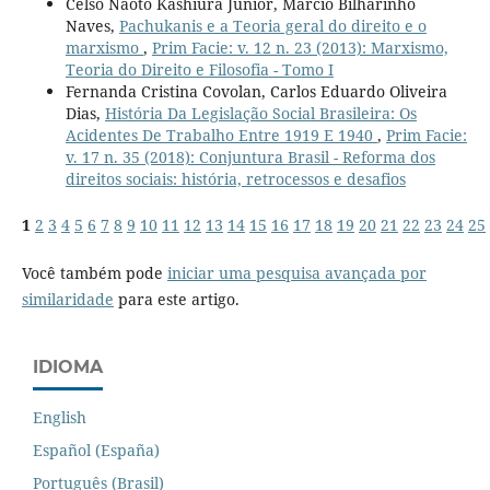
Celso Naoto Kashiura Júnior, Márcio Bilharinho
Naves,
Pachukanis e a Teoria geral do direito e o
marxismo
,
Prim Facie: v. 12 n. 23 (2013): Marxismo,
Teoria do Direito e Filosofia - Tomo I
Fernanda Cristina Covolan, Carlos Eduardo Oliveira
Dias,
História Da Legislação Social Brasileira: Os
Acidentes De Trabalho Entre 1919 E 1940
,
Prim Facie:
v. 17 n. 35 (2018): Conjuntura Brasil - Reforma dos
direitos sociais: história, retrocessos e desafios
1
2
3
4
5
6
7
8
9
10
11
12
13
14
15
16
17
18
19
20
21
22
23
24
25
Você também pode
iniciar uma pesquisa avançada por
similaridade
para este artigo.
IDIOMA
English
Español (España)
Português (Brasil)