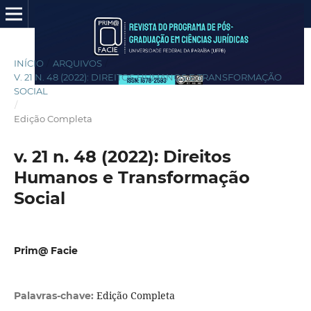
INÍCIO
/
ARQUIVOS
/
V. 21 N. 48 (2022): DIREITOS HUMANOS E TRANSFORMAÇÃO
SOCIAL
/
Edição Completa
v. 21 n. 48 (2022): Direitos
Humanos e Transformação
Social
Prim@ Facie
Edição Completa
Palavras-chave: