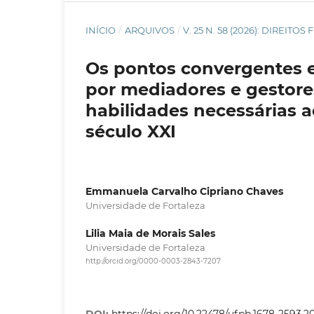
INÍCIO
/
ARQUIVOS
/
V. 25 N. 58 (2026): DIREI
Os pontos convergentes e
por mediadores e gestores
habilidades necessárias ao
século XXI
Emmanuela Carvalho Cipriano Chaves
Universidade de Fortaleza
Lilia Maia de Morais Sales
Universidade de Fortaleza
http://orcid.org/0000-0003-2843-7207