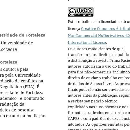
Este trabalho está licenciado sob 
licença
Creative Commons Attribut
ersidade de Fortaleza
NonCommercial-NoDerivatives 4.0
International License
.
a Universidade de
Os autores estão cientes de que
546968618
transferem seus direitos de public
e distribuição à revista Prima Facie
ortaleza
autores autorizam o uso do trabal
ós-doutora pela
para fins não-comerciais, incluindo
ra pela Universidade
direito de enviar o trabalho em ba
iação de conflitos na
de dados de Acesso Livre. As prov
Negotiation (EUA). É
finais poderão não ser enviadas ao
versidade de Fortaleza
autores antes da publicação, segui
acadêmico - e Doutorado
a revista seu padrão técnico
-Graduação da
explicitado nas suas normas e nos
ojetos de pesquisa
formatos praticados em acordo co
o no estudo da mediação
CAPES e com padrões de excelênci
adotados. As opiniões emitidas pel
autores são de sua exclusiva