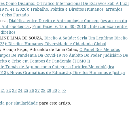
tes Como Discurso: O Tráfico Internacional De Escravos Sob A Luz
 19 n. 41 (2020): Trabalho, Política e Direitos Humanos: arranjos
e Celso Furtado
bosa,
Dialética entre Direito e Antropologia: Concepções acerca do
va Antropológica
,
Prim Facie: v. 15 n. 30 (2016): Interconexão entre
direitos
LINE LIMA DE SOUZA,
Direito À Saúde: Seria Um Legítimo Direito
2023): Direitos Humanos, Diversidade e Cidadania Global
ly Araújo Bispo, Adrualdo de Lima Catão,
O Papel Dos Métodos
mpos De Pandemia Da Covid-19 No Âmbito Do Poder Judiciário De
Direito e Crise em Tempos de Pandemia (TOMO I)
 de Tomás de Aquino como Categoria Jurídico-Metodológica
(2013): Novas Gramáticas de Educação, Direitos Humanos e Justiça
21
22
23
24
25
26
27
28
29
30
>
>>
da por similaridade
para este artigo.