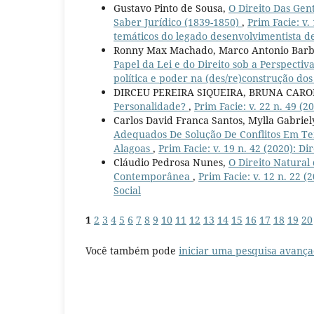
Gustavo Pinto de Sousa,
O Direito Das Gen
Saber Jurídico (1839-1850)
,
Prim Facie: v.
temáticos do legado desenvolvimentista d
Ronny Max Machado, Marco Antonio Bar
Papel da Lei e do Direito sob a Perspecti
política e poder na (des/re)construção dos 
DIRCEU PEREIRA SIQUEIRA, BRUNA CARO
Personalidade?
,
Prim Facie: v. 22 n. 49 (
Carlos David Franca Santos, Mylla Gabrie
Adequados De Solução De Conflitos Em Te
Alagoas
,
Prim Facie: v. 19 n. 42 (2020): 
Cláudio Pedrosa Nunes,
O Direito Natural
Contemporânea
,
Prim Facie: v. 12 n. 22 
Social
1
2
3
4
5
6
7
8
9
10
11
12
13
14
15
16
17
18
19
20
Você também pode
iniciar uma pesquisa avança