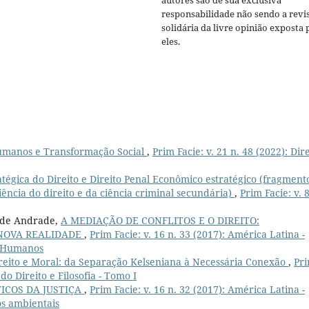
responsabilidade não sendo a revi
solidária da livre opinião exposta 
eles.
 Humanos e Transformação Social
,
Prim Facie: v. 21 n. 48 (2022): Dire
atégica do Direito e Direito Penal Econômico estratégico (fragment
ência do direito e da ciência criminal secundária)
,
Prim Facie: v. 8
a de Andrade,
A MEDIAÇÃO DE CONFLITOS E O DIREITO:
 NOVA REALIDADE
,
Prim Facie: v. 16 n. 33 (2017): América Latina -
os Humanos
reito e Moral: da Separação Kelseniana à Necessária Conexão
,
Pr
do Direito e Filosofia - Tomo I
ICOS DA JUSTIÇA
,
Prim Facie: v. 16 n. 32 (2017): América Latina -
os ambientais