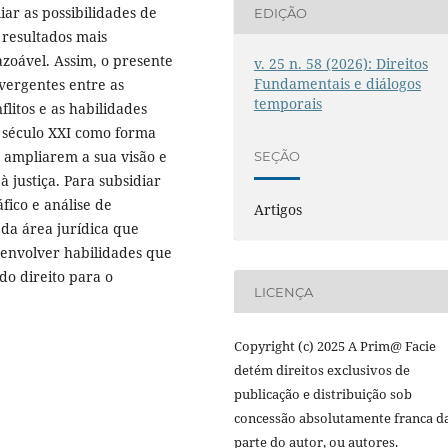
r as possibilidades de
EDIÇÃO
 resultados mais
razoável. Assim, o presente
v. 25 n. 58 (2026): Direitos
Fundamentais e diálogos
vergentes entre as
temporais
litos e as habilidades
o século XXI como forma
is ampliarem a sua visão e
SEÇÃO
 justiça. Para subsidiar
fico e análise de
Artigos
 da área jurídica que
senvolver habilidades que
 do direito para o
LICENÇA
Copyright (c) 2025 A Prim@ Facie
detém direitos exclusivos de
publicação e distribuição sob
concessão absolutamente franca d
parte do autor, ou autores.