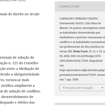
2024v23n54.71293
COMO CITAR
onais do direito no século
CARVALHO CIPRIANO CHAVES,
Emmanuela; SALES, Lilia Maia de
Morais. Os pontos convergentes entr
as habilidades desenvolvidas por
mediadores e gestores consensuais d
conflitos e as habilidades necessária
aos profissionais da área jurídica no
século XXI.
Prim Facie
,
[S. l.]
, v. 25, n
58, 2026. DOI: 10.22478/ufpb.1678-
ensuais de solução de
2593.2024v23n54.71293. Disponível
olução n. 125 do Conselho
em:
ação entre a Mediação de
https://periodicos.ufpb.br/index.php
belecido a obrigatoriedade
primafacie/article/view/71293. Acess
es, tornou-se mais
em: 7 ago. 2026.
a jurídica ampliarem a
Fomatos de Citação
 de solução de conflitos,
e desenvolvimento de
equado e efetivo das