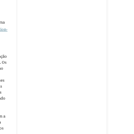
uma
ion-
ação
. Os
ho
ses
as
s
ndo
m a
a
os