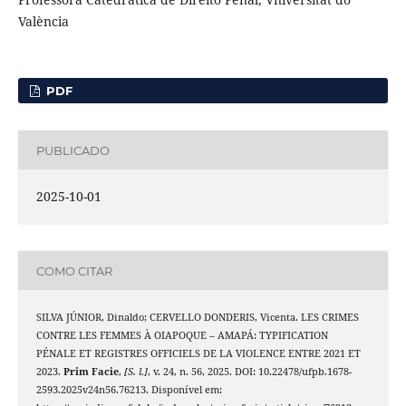
València
PDF
PUBLICADO
2025-10-01
COMO CITAR
SILVA JÚNIOR, Dinaldo; CERVELLO DONDERIS, Vicenta. LES CRIMES
CONTRE LES FEMMES À OIAPOQUE – AMAPÁ: TYPIFICATION
PÉNALE ET REGISTRES OFFICIELS DE LA VIOLENCE ENTRE 2021 ET
2023.
Prim Facie
,
[S. l.]
, v. 24, n. 56, 2025. DOI: 10.22478/ufpb.1678-
2593.2025v24n56.76213. Disponível em: