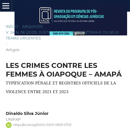
INÍCIO
/
ARQUIVOS
/
V. 24 N. 56 (2025): JUSTIÇA SOCIAL NA AMAZÔNIA E OS SEUS
TEMAS URGENTES
/
Artigos
LES CRIMES CONTRE LES
FEMMES À OIAPOQUE – AMAPÁ
TYPIFICATION PÉNALE ET REGISTRES OFFICIELS DE LA
VIOLENCE ENTRE 2021 ET 2023
Dinaldo Silva Júnior
UNIFAP
https://orcid.org/0000-0003-0909-0703