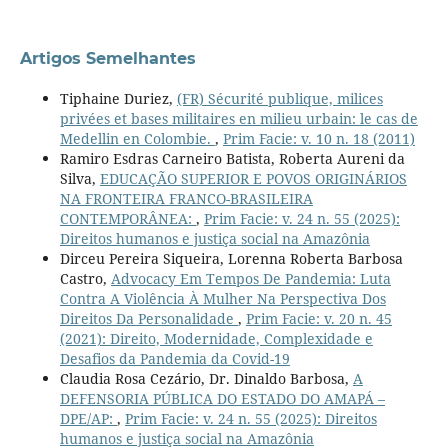
Artigos Semelhantes
Tiphaine Duriez,
(FR) Sécurité publique, milices
privées et bases militaires en milieu urbain: le cas de
Medellin en Colombie.
,
Prim Facie: v. 10 n. 18 (2011)
Ramiro Esdras Carneiro Batista, Roberta Aureni da
Silva,
EDUCAÇÃO SUPERIOR E POVOS ORIGINÁRIOS
NA FRONTEIRA FRANCO-BRASILEIRA
CONTEMPORÂNEA:
,
Prim Facie: v. 24 n. 55 (2025):
Direitos humanos e justiça social na Amazônia
Dirceu Pereira Siqueira, Lorenna Roberta Barbosa
Castro,
Advocacy Em Tempos De Pandemia: Luta
Contra A Violência À Mulher Na Perspectiva Dos
Direitos Da Personalidade
,
Prim Facie: v. 20 n. 45
(2021): Direito, Modernidade, Complexidade e
Desafios da Pandemia da Covid-19
Claudia Rosa Cezário, Dr. Dinaldo Barbosa,
A
DEFENSORIA PÚBLICA DO ESTADO DO AMAPÁ –
DPE/AP:
,
Prim Facie: v. 24 n. 55 (2025): Direitos
humanos e justiça social na Amazônia