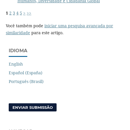
Humanos, Diversidade e Cidadania Global
1
2
3
4
5
>
>>
Você também pode
iniciar uma pesquisa avançada por
similaridade
para este artigo.
IDIOMA
English
Español (España)
Português (Brasil)
ENVIAR SUBMISSÃO