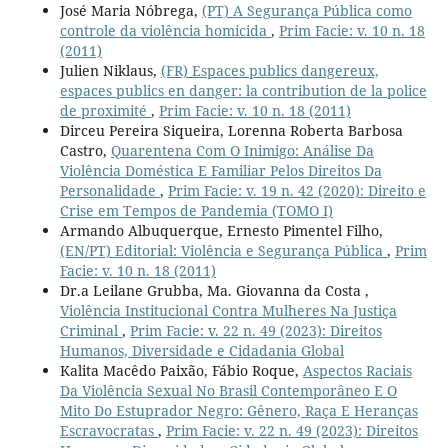
José Maria Nóbrega,
(PT) A Segurança Pública como
controle da violência homicida
,
Prim Facie: v. 10 n. 18
(2011)
Julien Niklaus,
(FR) Espaces publics dangereux,
espaces publics en danger: la contribution de la police
de proximité
,
Prim Facie: v. 10 n. 18 (2011)
Dirceu Pereira Siqueira, Lorenna Roberta Barbosa
Castro,
Quarentena Com O Inimigo: Análise Da
Violência Doméstica E Familiar Pelos Direitos Da
Personalidade
,
Prim Facie: v. 19 n. 42 (2020): Direito e
Crise em Tempos de Pandemia (TOMO I)
Armando Albuquerque, Ernesto Pimentel Filho,
(EN/PT) Editorial: Violência e Segurança Pública
,
Prim
Facie: v. 10 n. 18 (2011)
Dr.a Leilane Grubba, Ma. Giovanna da Costa ,
Violência Institucional Contra Mulheres Na Justiça
Criminal
,
Prim Facie: v. 22 n. 49 (2023): Direitos
Humanos, Diversidade e Cidadania Global
Kalita Macêdo Paixão, Fábio Roque,
Aspectos Raciais
Da Violência Sexual No Brasil Contemporâneo E O
Mito Do Estuprador Negro: Gênero, Raça E Heranças
Escravocratas
,
Prim Facie: v. 22 n. 49 (2023): Direitos