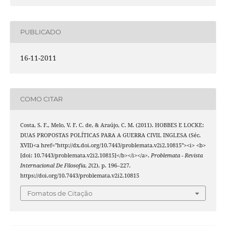
PUBLICADO
16-11-2011
COMO CITAR
Costa, S. F., Melo, V. F. C. de, & Araújo, C. M. (2011). HOBBES E LOCKE:
DUAS PROPOSTAS POLÍTICAS PARA A GUERRA CIVIL INGLESA (Séc.
XVII)<a href="http://dx.doi.org/10.7443/problemata.v2i2.10815"><i> <b>
[doi: 10.7443/problemata.v2i2.10815]</b></i></a>.
Problemata - Revista
Internacional De Filosofia
,
2
(2), p. 196–227.
https://doi.org/10.7443/problemata.v2i2.10815
Fomatos de Citação