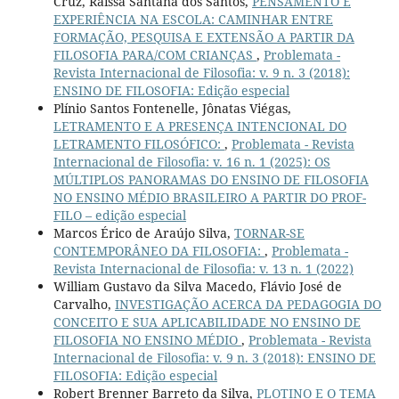
Cruz, Raíssa Santana dos Santos,
PENSAMENTO E
EXPERIÊNCIA NA ESCOLA: CAMINHAR ENTRE
FORMAÇÃO, PESQUISA E EXTENSÃO A PARTIR DA
FILOSOFIA PARA/COM CRIANÇAS
,
Problemata -
Revista Internacional de Filosofia: v. 9 n. 3 (2018):
ENSINO DE FILOSOFIA: Edição especial
Plínio Santos Fontenelle, Jônatas Viégas,
LETRAMENTO E A PRESENÇA INTENCIONAL DO
LETRAMENTO FILOSÓFICO:
,
Problemata - Revista
Internacional de Filosofia: v. 16 n. 1 (2025): OS
MÚLTIPLOS PANORAMAS DO ENSINO DE FILOSOFIA
NO ENSINO MÉDIO BRASILEIRO A PARTIR DO PROF-
FILO – edição especial
Marcos Érico de Araújo Silva,
TORNAR-SE
CONTEMPORÂNEO DA FILOSOFIA:
,
Problemata -
Revista Internacional de Filosofia: v. 13 n. 1 (2022)
William Gustavo da Silva Macedo, Flávio José de
Carvalho,
INVESTIGAÇÃO ACERCA DA PEDAGOGIA DO
CONCEITO E SUA APLICABILIDADE NO ENSINO DE
FILOSOFIA NO ENSINO MÉDIO
,
Problemata - Revista
Internacional de Filosofia: v. 9 n. 3 (2018): ENSINO DE
FILOSOFIA: Edição especial
Robert Brenner Barreto da Silva,
PLOTINO E O TEMA