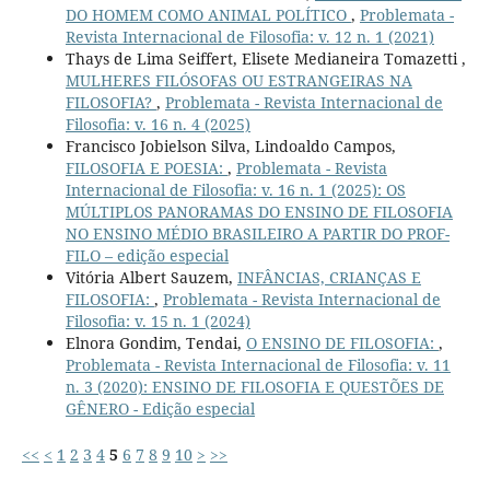
DO HOMEM COMO ANIMAL POLÍTICO
,
Problemata -
Revista Internacional de Filosofia: v. 12 n. 1 (2021)
Thays de Lima Seiffert, Elisete Medianeira Tomazetti ,
MULHERES FILÓSOFAS OU ESTRANGEIRAS NA
FILOSOFIA?
,
Problemata - Revista Internacional de
Filosofia: v. 16 n. 4 (2025)
Francisco Jobielson Silva, Lindoaldo Campos,
FILOSOFIA E POESIA:
,
Problemata - Revista
Internacional de Filosofia: v. 16 n. 1 (2025): OS
MÚLTIPLOS PANORAMAS DO ENSINO DE FILOSOFIA
NO ENSINO MÉDIO BRASILEIRO A PARTIR DO PROF-
FILO – edição especial
Vitória Albert Sauzem,
INFÂNCIAS, CRIANÇAS E
FILOSOFIA:
,
Problemata - Revista Internacional de
Filosofia: v. 15 n. 1 (2024)
Elnora Gondim, Tendai,
O ENSINO DE FILOSOFIA:
,
Problemata - Revista Internacional de Filosofia: v. 11
n. 3 (2020): ENSINO DE FILOSOFIA E QUESTÕES DE
GÊNERO - Edição especial
<<
<
1
2
3
4
5
6
7
8
9
10
>
>>