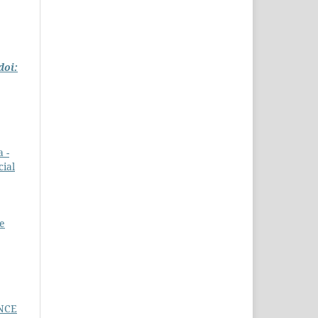
doi:
 -
cial
de
NCE