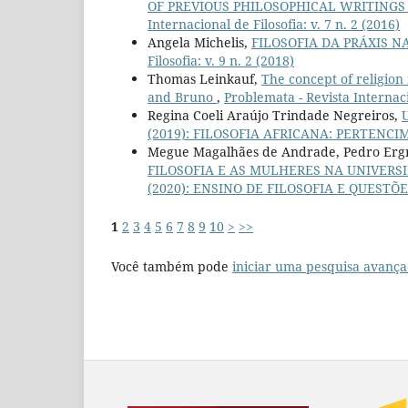
OF PREVIOUS PHILOSOPHICAL WRITINGS
Internacional de Filosofia: v. 7 n. 2 (2016)
Angela Michelis,
FILOSOFIA DA PRÁXIS 
Filosofia: v. 9 n. 2 (2018)
Thomas Leinkauf,
The concept of religion
and Bruno
,
Problemata - Revista Internacio
Regina Coeli Araújo Trindade Negreiros,
(2019): FILOSOFIA AFRICANA: PERTENCIM
Megue Magalhães de Andrade, Pedro Ergn
FILOSOFIA E AS MULHERES NA UNIVERS
(2020): ENSINO DE FILOSOFIA E QUESTÕES
1
2
3
4
5
6
7
8
9
10
>
>>
Você também pode
iniciar uma pesquisa avança