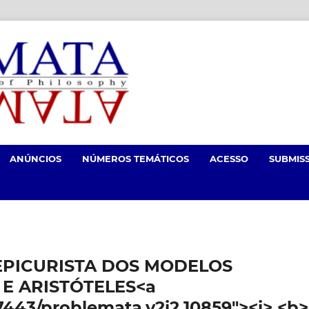
ANÚNCIOS
NÚMEROS TEMÁTICOS
ACESSO
SUBMIS
EPICURISTA DOS MODELOS
 E ARISTÓTELES<a
.7443/problemata.v2i2.10859"><i> <b>