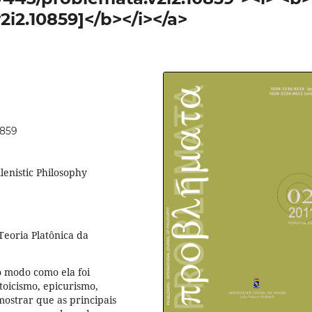
2i2.10859]</b></i></a>
0859
ellenistic Philosophy
Teoria Platônica da
o modo como ela foi
stoicismo, epicurismo,
 mostrar que as principais