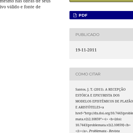
, mesmo nas obras de seus
vo válido e fonte de
PDF
PUBLICADO
19-11-2011
COMO CITAR
Santos, J. T. (2011). A RECEPÇÃO
ESTÓICA E EPICURISTA DOS
MODELOS EPISTÉMICOS DE PLATÃ
E ARISTÓTELES<a
href="http://dx.doi.org/10.7443/probl
mata.v2i2.10859"><i> <b>[doi:
10.7443/problemata.v2i2.10859]</b>
</i></a>.
Problemata - Revista