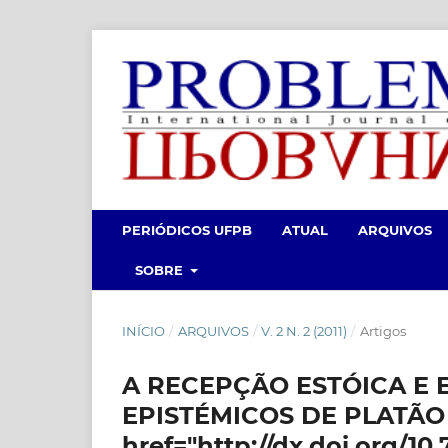
PERIÓDICOS UFPB
ATUAL
ARQUIVOS
SOBRE
INÍCIO
/
ARQUIVOS
/
V. 2 N. 2 (2011)
/
Artigos
A RECEPÇÃO ESTÓICA E 
EPISTÉMICOS DE PLATÃO
href="http://dx.doi.org/10