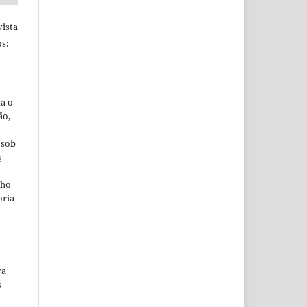
ista
s:
ta o
ão,
 sob
s
lho
oria
ra
s