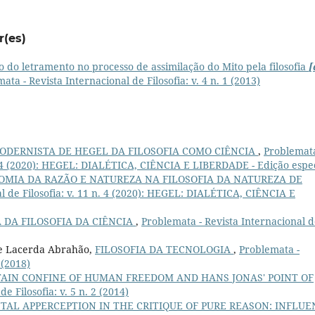
r(es)
 do letramento no processo de assimilação do Mito pela filosofia
[
ata - Revista Internacional de Filosofia: v. 4 n. 1 (2013)
MODERNISTA DE HEGEL DA FILOSOFIA COMO CIÊNCIA
,
Problemata
 n. 4 (2020): HEGEL: DIALÉTICA, CIÊNCIA E LIBERDADE - Edição espe
OMIA DA RAZÃO E NATUREZA NA FILOSOFIA DA NATUREZA DE
l de Filosofia: v. 11 n. 4 (2020): HEGEL: DIALÉTICA, CIÊNCIA E
 DA FILOSOFIA DA CIÊNCIA
,
Problemata - Revista Internacional 
de Lacerda Abrahão,
FILOSOFIA DA TECNOLOGIA
,
Problemata -
 (2018)
AIN CONFINE OF HUMAN FREEDOM AND HANS JONAS' POINT OF
e Filosofia: v. 5 n. 2 (2014)
AL APPERCEPTION IN THE CRITIQUE OF PURE REASON: INFLUE