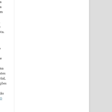
a
a
em
m
e
ta.
o
ne
ina
ntes
ial,
ações
ção
O