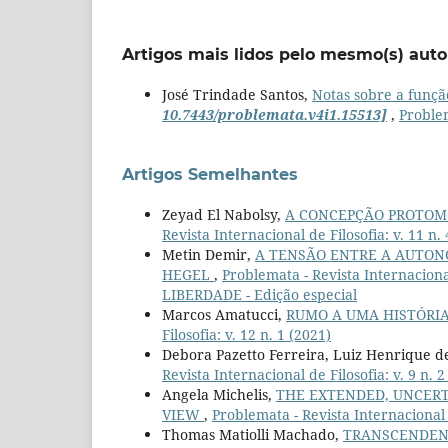
Artigos mais lidos pelo mesmo(s) auto
José Trindade Santos,
Notas sobre a função
10.7443/problemata.v4i1.15513]
,
Problem
Artigos Semelhantes
Zeyad El Nabolsy,
A CONCEPÇÃO PROTO
Revista Internacional de Filosofia: v. 11
Metin Demir,
A TENSÃO ENTRE A AUTON
HEGEL
,
Problemata - Revista Internaciona
LIBERDADE - Edição especial
Marcos Amatucci,
RUMO A UMA HISTÓRIA
Filosofia: v. 12 n. 1 (2021)
Debora Pazetto Ferreira, Luiz Henrique 
Revista Internacional de Filosofia: v. 9 n. 2
Angela Michelis,
THE EXTENDED, UNCERT
VIEW
,
Problemata - Revista Internacional d
Thomas Matiolli Machado,
TRANSCENDENT