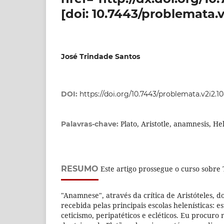
[doi: 10.7443/problemata.v
José Trindade Santos
DOI:
https://doi.org/10.7443/problemata.v2i2.1
Plato­, Aristotle­, anamnesis­, H
Palavras-chave:
RESUMO
Este artigo prossegue o curso sobre 
"Anamnese", através da crítica de Aristóteles, d
recebida pelas principais escolas helenísticas: e
ceticismo, peripatéticos e ecléticos. Eu procuro