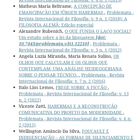
Matheus Maria Beltrame,
A CONCEPÇÃO DE
EMANCIPAÇÃO EM JÜRGEN HABERMAS
,
Problemata -
Revista Internacional de Filosofia: v. 9 n. 1 (2018): A
FILOSOFIA ALEMÃ: Edição especial
Alexandre Rubenich,
O QUE FUNDA O LAÇO SOCIAL?
Um estudo sobre a lei da linguagem
[doi:
10.7443/problemata.v3i1.12210]
,
Problemata -
Revista Internacional de Filosofia: v. 3 n. 1 (2012)
Angela Luzia Miranda, Maria Renata Sulino,
OS
OLHOS QUE CALCULAM E OS OLHOS QUE
CONTEMPLAM: UMA ANÁLISE HEIDEGGERIANA
SOBRE O PENSAR TÉCNICO.
,
Problemata - Revista
Internacional de Filosofia: v. 7 n. 2 (2016)
Italo Lins Lemos,
FREGE SOBRE A FICÇÃO
,
Problemata - Revista Internacional de Filosofia: v. 13
n. 2 (2022)
Vicente Zatti,
HABERMAS E A RECONSTRUÇÃO
COMUNICATIVA DO PROJETO DA MODERNIDADE
,
Problemata - Revista Internacional de Filosofia: v. 6 n.
2 (2015)
Wellington Amâncio Da Silva,
FOUCAULT E
INDIGENCIAÇÃO – AS FORMAS DE SILENCIAMENTO E