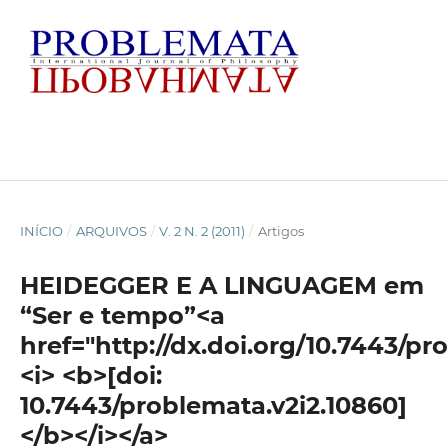
INÍCIO
/
ARQUIVOS
/
V. 2 N. 2 (2011)
/
Artigos
HEIDEGGER E A LINGUAGEM em
“Ser e tempo”<a
href="http://dx.doi.org/10.7443/pr
<i> <b>[doi:
10.7443/problemata.v2i2.10860]
</b></i></a>