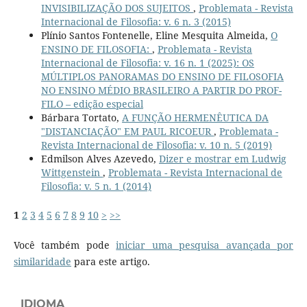
INVISIBILIZAÇÃO DOS SUJEITOS
,
Problemata - Revista
Internacional de Filosofia: v. 6 n. 3 (2015)
Plínio Santos Fontenelle, Eline Mesquita Almeida,
O
ENSINO DE FILOSOFIA:
,
Problemata - Revista
Internacional de Filosofia: v. 16 n. 1 (2025): OS
MÚLTIPLOS PANORAMAS DO ENSINO DE FILOSOFIA
NO ENSINO MÉDIO BRASILEIRO A PARTIR DO PROF-
FILO – edição especial
Bárbara Tortato,
A FUNÇÃO HERMENÊUTICA DA
"DISTANCIAÇÃO" EM PAUL RICOEUR
,
Problemata -
Revista Internacional de Filosofia: v. 10 n. 5 (2019)
Edmilson Alves Azevedo,
Dizer e mostrar em Ludwig
Wittgenstein
,
Problemata - Revista Internacional de
Filosofia: v. 5 n. 1 (2014)
1
2
3
4
5
6
7
8
9
10
>
>>
Você também pode
iniciar uma pesquisa avançada por
similaridade
para este artigo.
IDIOMA