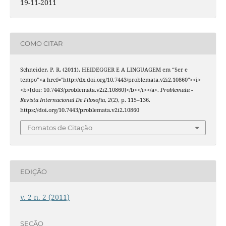
19-11-2011
COMO CITAR
Schneider, P. R. (2011). HEIDEGGER E A LINGUAGEM em “Ser e
tempo”<a href="http://dx.doi.org/10.7443/problemata.v2i2.10860"><i>
<b>[doi: 10.7443/problemata.v2i2.10860]</b></i></a>.
Problemata -
Revista Internacional De Filosofia
,
2
(2), p. 115–136.
https://doi.org/10.7443/problemata.v2i2.10860
Fomatos de Citação
EDIÇÃO
v. 2 n. 2 (2011)
SEÇÃO