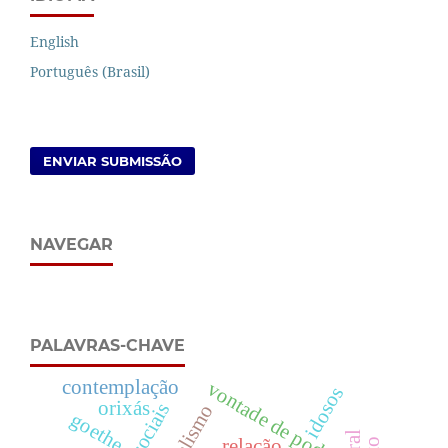
English
Português (Brasil)
ENVIAR SUBMISSÃO
NAVEGAR
PALAVRAS-CHAVE
contemplação
vontade de poder
idosos
orixás
goethe
relação