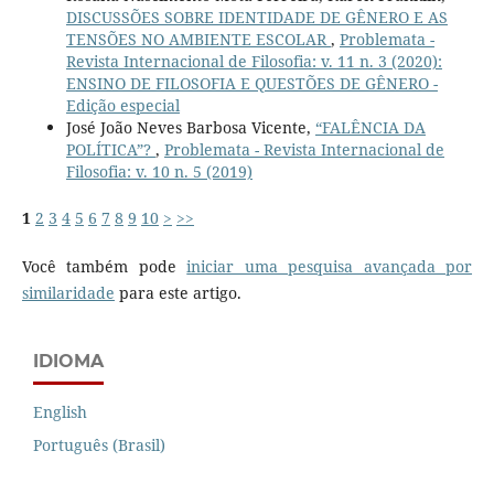
DISCUSSÕES SOBRE IDENTIDADE DE GÊNERO E AS
TENSÕES NO AMBIENTE ESCOLAR
,
Problemata -
Revista Internacional de Filosofia: v. 11 n. 3 (2020):
ENSINO DE FILOSOFIA E QUESTÕES DE GÊNERO -
Edição especial
José João Neves Barbosa Vicente,
“FALÊNCIA DA
POLÍTICA”?
,
Problemata - Revista Internacional de
Filosofia: v. 10 n. 5 (2019)
1
2
3
4
5
6
7
8
9
10
>
>>
Você também pode
iniciar uma pesquisa avançada por
similaridade
para este artigo.
IDIOMA
English
Português (Brasil)