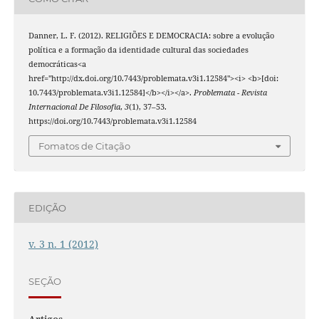
Danner, L. F. (2012). RELIGIÕES E DEMOCRACIA: sobre a evolução
política e a formação da identidade cultural das sociedades
democráticas<a
href="http://dx.doi.org/10.7443/problemata.v3i1.12584"><i> <b>[doi:
10.7443/problemata.v3i1.12584]</b></i></a>.
Problemata - Revista
Internacional De Filosofia
,
3
(1), 37–53.
https://doi.org/10.7443/problemata.v3i1.12584
Fomatos de Citação
EDIÇÃO
v. 3 n. 1 (2012)
SEÇÃO