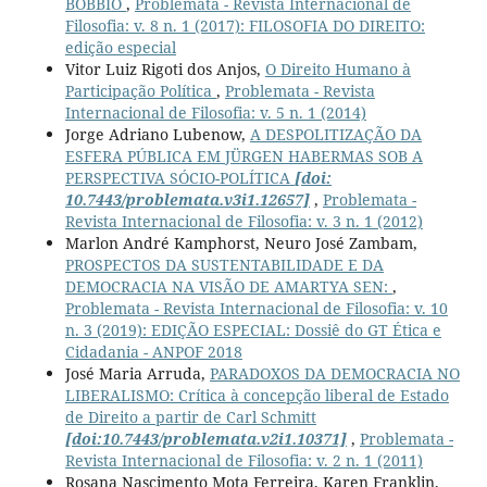
BOBBIO
,
Problemata - Revista Internacional de
Filosofia: v. 8 n. 1 (2017): FILOSOFIA DO DIREITO:
edição especial
Vitor Luiz Rigoti dos Anjos,
O Direito Humano à
Participação Política
,
Problemata - Revista
Internacional de Filosofia: v. 5 n. 1 (2014)
Jorge Adriano Lubenow,
A DESPOLITIZAÇÃO DA
ESFERA PÚBLICA EM JÜRGEN HABERMAS SOB A
PERSPECTIVA SÓCIO-POLÍTICA
[doi:
10.7443/problemata.v3i1.12657]
,
Problemata -
Revista Internacional de Filosofia: v. 3 n. 1 (2012)
Marlon André Kamphorst, Neuro José Zambam,
PROSPECTOS DA SUSTENTABILIDADE E DA
DEMOCRACIA NA VISÃO DE AMARTYA SEN:
,
Problemata - Revista Internacional de Filosofia: v. 10
n. 3 (2019): EDIÇÃO ESPECIAL: Dossiê do GT Ética e
Cidadania - ANPOF 2018
José Maria Arruda,
PARADOXOS DA DEMOCRACIA NO
LIBERALISMO: Crítica à concepção liberal de Estado
de Direito a partir de Carl Schmitt
[doi:10.7443/problemata.v2i1.10371]
,
Problemata -
Revista Internacional de Filosofia: v. 2 n. 1 (2011)
Rosana Nascimento Mota Ferreira, Karen Franklin,