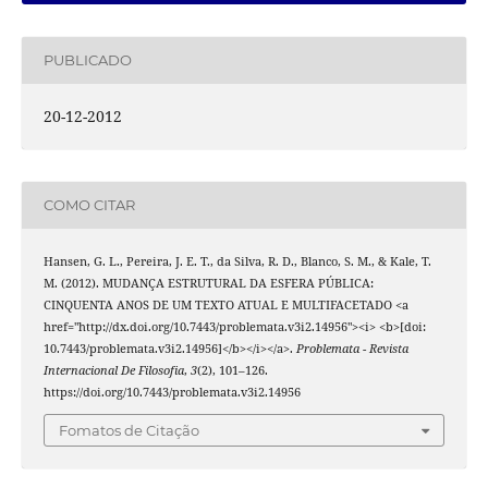
PUBLICADO
20-12-2012
COMO CITAR
Hansen, G. L., Pereira, J. E. T., da Silva, R. D., Blanco, S. M., & Kale, T.
M. (2012). MUDANÇA ESTRUTURAL DA ESFERA PÚBLICA:
CINQUENTA ANOS DE UM TEXTO ATUAL E MULTIFACETADO <a
href="http://dx.doi.org/10.7443/problemata.v3i2.14956"><i> <b>[doi:
10.7443/problemata.v3i2.14956]</b></i></a>.
Problemata - Revista
Internacional De Filosofia
,
3
(2), 101–126.
https://doi.org/10.7443/problemata.v3i2.14956
Fomatos de Citação