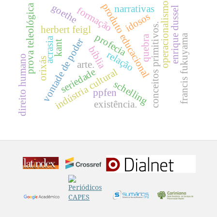
operacionalismo
produto educacional
goethe
prova teleológica
narrativas
formação
enrique dussel
idosos
conceitos primitivos.
herbert feigl
profecia
francis fukuyama
quebra
acrasia
vontade de poder
kant
bíblia
relação
direito humano
orixás
arte.
seriedade
indústria cultural
schelling
ppfen
existência.