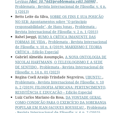
Levinas
[doi: 10.7443/problemata.v4i1.16098]
,
Problemata - Revista Internacional de Filosofia: v. 4 n.
1 (2013)
Betto Leite da Silva,
SOBRE OS FINS E SUA POSIÇÃO
NO SER: Apontamentos sobre "O principio
responsabilidade", de Hans Jonas
,
Problemata -
Revista Internacional de Filosofia: v. 2 n. 1 (2011)
Rahel Jaeggi,
RUMO À CRÍTICA IMANENTE DAS
FORMAS DE VIDA
,
Problemata - Revista Internacional
de Filosofia: v. 10 n. 4 (2019): MARXISMO E TEORIA
CRÍTICA - Edição Especial
Gabriel Almeida Assumpção,
A NOVA ONTOLOGIA DE
NICOLAI HARTMANN, O TELEOLOGISMO E A SEDE
DE SENTIDO
,
Problemata - Revista Internacional de
Filosofia: v. 14 n. 01 (2023)
Regina Coeli Araújo Trindade Negreiros,
UBUNTU:
,
Problemata - Revista Internacional de Filosofia: v. 10
n. 2 (2019): FILOSOFIA AFRICANA: PERTENCIMENTO,
RESISTÊNCIA E EDUCAÇÃO – Edição Especial
Luiz Carlos Mariano da Rosa,
DA VONTADE GERAL
COMO CONDIÇÃO PARA O EXERCÍCIO DA SOBERANIA
POPULAR EM JEAN-JACQUES ROUSSEAU
,
Problemata
- Revista Internacional de Filosofia: v. 6 n. 2 (2015)