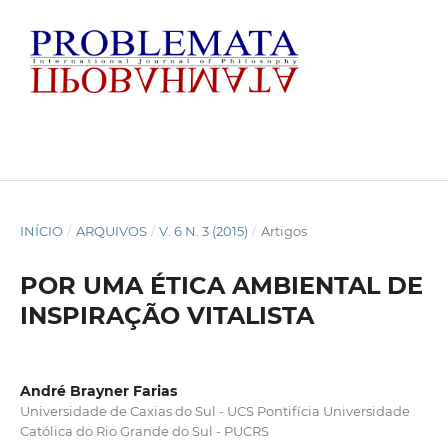
INÍCIO
/
ARQUIVOS
/
V. 6 N. 3 (2015)
/
Artigos
POR UMA ÉTICA AMBIENTAL DE
INSPIRAÇÃO VITALISTA
André Brayner Farias
Universidade de Caxias do Sul - UCS Pontifícia Universidade
Católica do Rio Grande do Sul - PUCRS