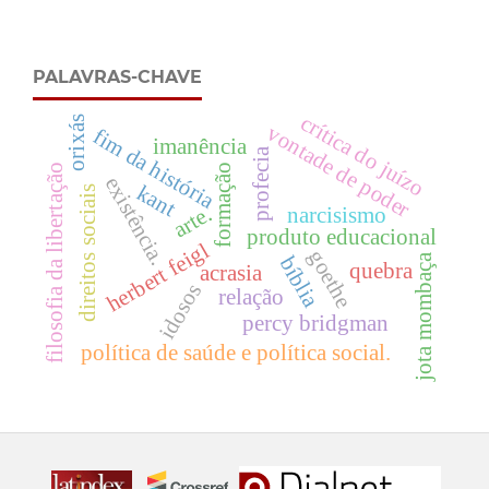
PALAVRAS-CHAVE
crítica do juízo
orixás
vontade de poder
fim da história
imanência
profecia
formação
filosofia da libertação
existência.
kant
direitos sociais
arte.
narcisismo
produto educacional
herbert feigl
goethe
jota mombaça
bíblia
quebra
acrasia
idosos
relação
percy bridgman
política de saúde e política social.