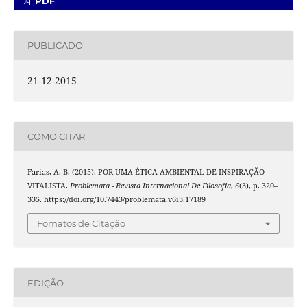
PDF
PUBLICADO
21-12-2015
COMO CITAR
Farias, A. B. (2015). POR UMA ÉTICA AMBIENTAL DE INSPIRAÇÃO
VITALISTA.
Problemata - Revista Internacional De Filosofia
,
6
(3), p. 320–
335. https://doi.org/10.7443/problemata.v6i3.17189
Fomatos de Citação
EDIÇÃO