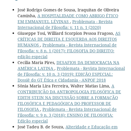
José Rodrigo Gomes de Sousa, Iraquitan de Oliveira
Caminha,
A HOSPITALIDADE COMO ABRIGO ÉTICO
EM EMMANUEL LÉVINAS
,
Problemata - Revista
Internacional de Filosofia: v. 11 n. 1 (2020)
Giuseppe Tosi, Williard Scorpion Pessoa Fragoso,
AS
CRÍTICAS DE DIREITA E ESQUERDA AOS DIREITOS
HUMANOS
,
Problemata - Revista Internacional de
Filosofia: v. 8 n. 1 (2017): FILOSOFIA DO DIREITO:
edição especial
Cecilia Maria Pires,
DESAFIOS DA DEMOCRACIA NA
AMÉRICA LATINA
,
Problemata - Revista Internacional
de Filosofia: v. 10 n. 3 (2019): EDIÇÃO ESPECIAL:
Dossiê do GT Ética e Cidadania - ANPOF 2018
Sônia Maria Lira Ferreira, Walter Matias Lima,
A
CONTRIBUIÇÃO DA ANTROPOLOGIA FILOSÓFICA DE
EDITH STEIN NA DISCUSSÃO SOBRE A FORMAÇÃO
FILOSÓFICA E PEDAGÓGICA DO PROFESSOR DE
FILOSOFIA
,
Problemata - Revista Internacional de
Filosofia: v. 9 n. 3 (2018): ENSINO DE FILOSOFIA:
Edição especial
José Tadeu B. de Souza,
Alteridade e Educação em