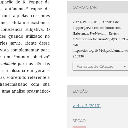
ocupação de K. Popper de
COMO CITAR
os autônomos” capaz de
 com aquelas correntes
umo, refutam a existência
Viana, W. C. (2013). A teoria de
Popper-Jarvie em confronto com
nsciência subjetiva. O
Habermas.
Problemata - Revista
des quando utilizado no
Internacional De Filosofia
,
4
(2), p.335
les Jarvie. Ciente dessa
358.
vista complementar para
https://doi.org/10.7443/problemata.v4
e um “mundo objetivo”
2.17436
e
validade
para as ciências
Fomatos de Citação
ra a filosofia em geral e
cas, sobretudo referente a
 habermasiano com sua
e uma análise pragmático-
EDIÇÃO
v. 4 n. 2 (2013)
SEÇÃO