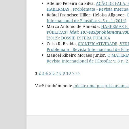
Adelino Pereira da Silva,
AÇÃO DE FALA,
HABERMAS
,
Problemata - Revista Internaci
Rafael Francisco Hiller, Heloisa Allgayer,
O
Internacional de Filosofia: v. 5 n. 1 (2014)
Marco Antônio de Almeida,
HABERMAS E 
PÚBLICAS?
[doi: 10.7443/problemata.v3i
(2012): DOSSIÊ ESFERA PÚBLICA
Celso R. Braida,
SIGNIFICATIVIDADE, VE
Problemata - Revista Internacional de Filoso
Manoel Ribeiro Moraes Junior,
O MATERI
Revista Internacional de Filosofia: v. 8 n. 2
1
2
3
4
5
6
7
8
9
10
>
>>
Você também pode
iniciar uma pesquisa avança