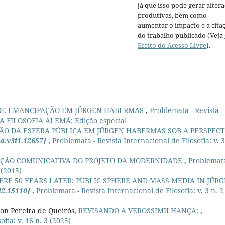
já que isso pode gerar alter
produtivas, bem como
aumentar o impacto e a cita
do trabalho publicado (Veja
Efeito do Acesso Livre
).
DE EMANCIPAÇÃO EM JÜRGEN HABERMAS
,
Problemata - Revista
8): A FILOSOFIA ALEMÃ: Edição especial
ÃO DA ESFERA PÚBLICA EM JÜRGEN HABERMAS SOB A PERSPECT
a.v3i1.12657]
,
Problemata - Revista Internacional de Filosofia: v. 3
ÇÃO COMUNICATIVA DO PROJETO DA MODERNIDADE
,
Problemata
 (2015)
ERE 50 YEARS LATER: PUBLIC SPHERE AND MASS MEDIA IN JÜR
i2.15110]
,
Problemata - Revista Internacional de Filosofia: v. 3 n. 2
on Pereira de Queirós,
REVISANDO A VEROSSIMILHANÇA:
,
fia: v. 16 n. 3 (2025)