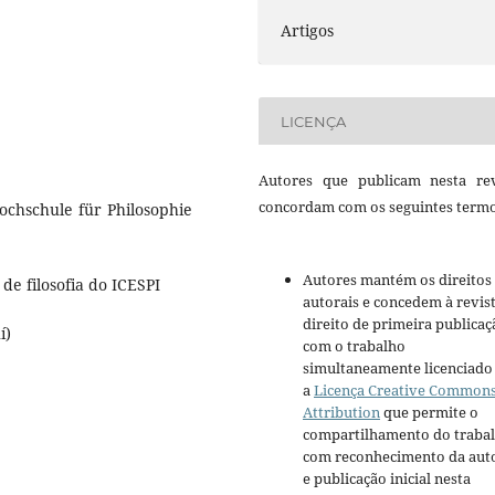
Artigos
LICENÇA
Autores que publicam nesta rev
concordam com os seguintes termo
ochschule für Philosophie
Autores mantém os direitos
e filosofia do ICESPI
autorais e concedem à revis
direito de primeira publicaç
í)
com o trabalho
simultaneamente licenciado
a
Licença Creative Common
Attribution
que permite o
compartilhamento do traba
com reconhecimento da aut
e publicação inicial nesta