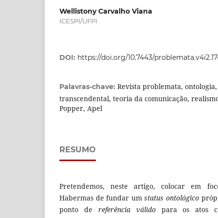
Wellistony Carvalho Viana
ICESPI/UFPI
DOI:
https://doi.org/10.7443/problemata.v4i2.1
Revista problemata, ontologia
Palavras-chave:
transcendental, teoria da comunicação, realism
Popper, Apel
RESUMO
Pretendemos, neste artigo, colocar em fo
Habermas de fundar um
status ontológico
própr
ponto de
referência válido
para os atos co