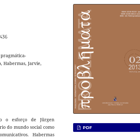
7436
, pragmática-
o, Habermas, Jarvie,
co o esforço de Jürgen
io do mundo social como
PDF
municativos. Habermas