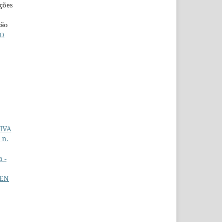
ações
ção
O
IVA
 n.
 -
GEN