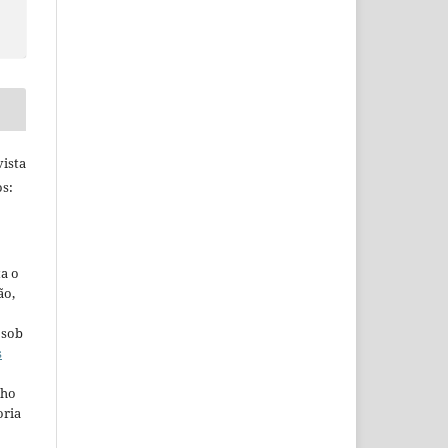
ista
s:
ta o
ão,
 sob
s
lho
oria