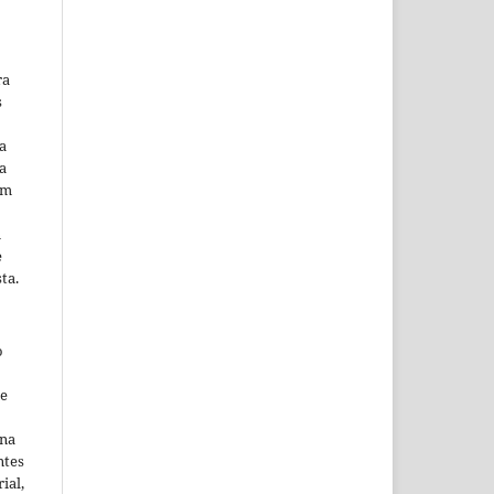
ra
s
a
a
em
m
e
ta.
o
ne
ina
ntes
ial,