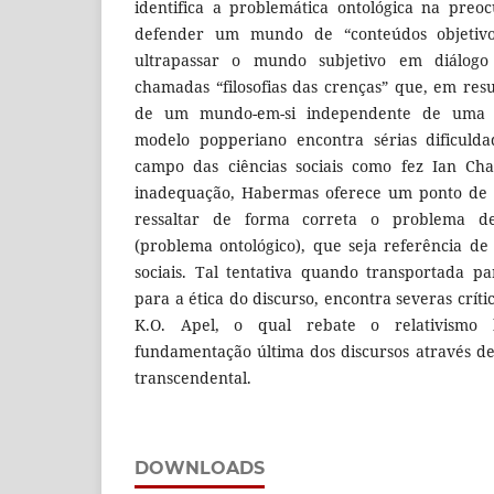
identifica a problemática ontológica na pre
defender um mundo de “conteúdos objetiv
ultrapassar o mundo subjetivo em diálogo
chamadas “filosofias das crenças” que, em res
de um mundo-em-si independente de uma co
modelo popperiano encontra sérias dificulda
campo das ciências sociais como fez Ian Char
inadequação, Habermas oferece um ponto de 
ressaltar de forma correta o problema d
(problema ontológico), que seja referência d
sociais. Tal tentativa quando transportada pa
para a ética do discurso, encontra severas críti
K.O. Apel, o qual rebate o relativismo
fundamentação última dos discursos através d
transcendental.
DOWNLOADS