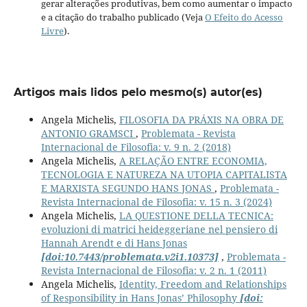
gerar alterações produtivas, bem como aumentar o impacto
e a citação do trabalho publicado (Veja
O Efeito do Acesso
Livre
).
Artigos mais lidos pelo mesmo(s) autor(es)
Angela Michelis,
FILOSOFIA DA PRÁXIS NA OBRA DE
ANTONIO GRAMSCI
,
Problemata - Revista
Internacional de Filosofia: v. 9 n. 2 (2018)
Angela Michelis,
A RELAÇÃO ENTRE ECONOMIA,
TECNOLOGIA E NATUREZA NA UTOPIA CAPITALISTA
E MARXISTA SEGUNDO HANS JONAS
,
Problemata -
Revista Internacional de Filosofia: v. 15 n. 3 (2024)
Angela Michelis,
LA QUESTIONE DELLA TECNICA:
evoluzioni di matrici heideggeriane nel pensiero di
Hannah Arendt e di Hans Jonas
[doi:10.7443/problemata.v2i1.10373]
,
Problemata -
Revista Internacional de Filosofia: v. 2 n. 1 (2011)
Angela Michelis,
Identity, Freedom and Relationships
of Responsibility in Hans Jonas’ Philosophy
[doi: