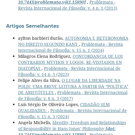
10.7443/problemata.v4i1.15890]
,
Problemata -
Revista Internacional de Filosofia: v. 4 n. 1 (2013)
Artigos Semelhantes
aylton barbieri durão,
AUTONOMIA E HETERONOMIA
NO DIREITO SEGUNDO KANT
,
Problemata - Revista
Internacional de Filosofia: v. 15 n. 1 (2024)
Milagros Elena Rodriguez,
CONCORDANCIA DE LOS
CONTRARIOS MYTHOS Y LOGOS, RE-VISITADOS EN
DIATOPÍAS
,
Problemata - Revista Internacional de
Filosofia: v. 14 n. 5 (2023)
Felipe Alves da Silva,
O LUGAR DA LIBERDADE NA
POLIS: UMA BREVE LEITURA A PARTIR DA “POLÍTICA”
DE ARISTÓTELES
,
Problemata - Revista Internacional
de Filosofia: v. 8 n. 3 (2017)
Luís Sérgio De Oliveira Lopes,
CIDADÃO SEM
QUALIDADES:
,
Problemata - Revista Internacional de
Filosofia: v. 15 n. 3 (2024)
Angela Michelis,
Identity, Freedom and Relationships
of Responsibility in Hans Jonas’ Philosophy
[doi:
10.7443/problemata.v4i1.15890]
,
Problemata -