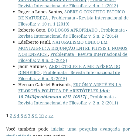
Revista Internacional de Filosofia: v. 4 n. 1 (2013)
Rogério Lopes Santos,
SOBRE O CONCEITO ESTOICO
DE NATUREZA
,
Problemata - Revista Internacional de
Filosofia: v. 10 n. 1 (2019)
Roberto Goto,
DO LOGOS APROPRIADO
,
Problemata -
Revista Internacional de Filosofia: v. 5 n. 2 (2014)
Edelberto Pauli,
NATURALISMO CÍNICO EM
MONTAIGNE: A DISJUNÇÃO ENTRE PHYSIS E NOMOS
NOS ENSAIOS
,
Problemata - Revista Internacional de
Filosofia: v. 9 n. 2 (2018)
Jadir Antunes,
ARISTÓTELES E A METAFÍSICA DO
DINHEIRO
,
Problemata - Revista Internacional de
Filosofia: v. 6 n. 3 (2015)
Hernán Gabriel Borisonik,
ERGÓN Y ARETÉ EN LA
FILOSOFÍA POLÍTICA DE ARISTÓTELES
[doi:
10.7443/problemata.v2i2.10817]
,
Problemata -
Revista Internacional de Filosofia: v. 2 n. 2 (2011)
1
2
3
4
5
6
7
8
9
10
>
>>
Você também pode
iniciar uma pesquisa avançada por