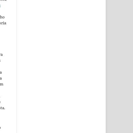
s
lho
oria
ra
s
a
a
em
m
e
ta.
o