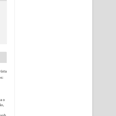
ista
s:
ta o
ão,
 sob