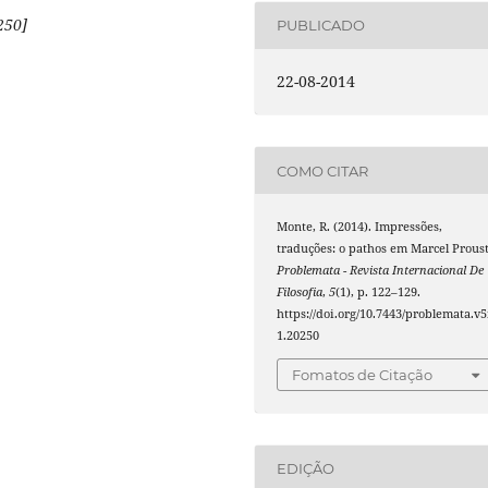
250]
PUBLICADO
22-08-2014
COMO CITAR
Monte, R. (2014). Impressões,
traduções: o pathos em Marcel Proust
Problemata - Revista Internacional De
Filosofia
,
5
(1), p. 122–129.
https://doi.org/10.7443/problemata.v5
1.20250
Fomatos de Citação
EDIÇÃO