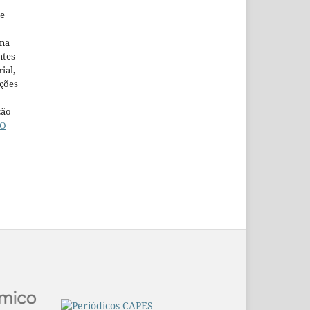
ne
ina
ntes
ial,
ações
ção
O