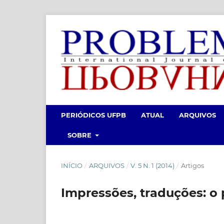
PERIÓDICOS UFPB
ATUAL
ARQUIVOS
SOBRE
INÍCIO
/
ARQUIVOS
/
V. 5 N. 1 (2014)
/
Artigos
Impressões, traduções: o