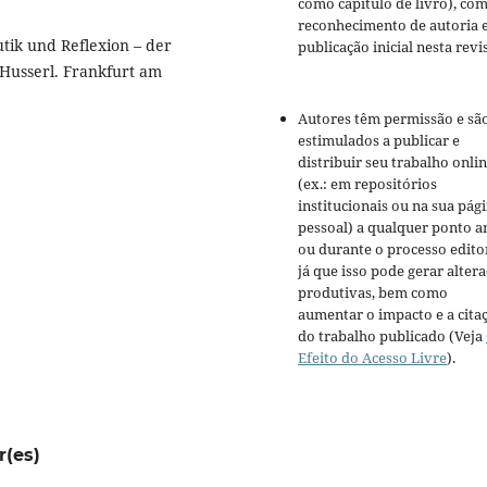
como capítulo de livro), co
reconhecimento de autoria 
k und Reflexion – der
publicação inicial nesta revis
Husserl. Frankfurt am
Autores têm permissão e sã
estimulados a publicar e
distribuir seu trabalho onli
(ex.: em repositórios
institucionais ou na sua pág
pessoal) a qualquer ponto a
ou durante o processo editor
já que isso pode gerar alter
produtivas, bem como
aumentar o impacto e a cita
do trabalho publicado (Veja
Efeito do Acesso Livre
).
r(es)