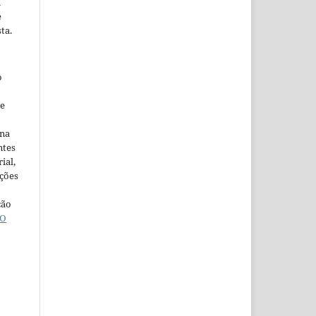
m
e
ta.
o
ne
ina
ntes
ial,
ações
ção
O