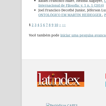
Rafael Francisco Hiller, Heloisa Allgayer,
O
Internacional de Filosofia: v. 5 n. 1 (2014)
Joel Francisco Decothé Junior, Jéferson L
ONTOLÓGICO EM MARTIN HEIDEGGER
,
P
1
2
3
4
5
6
7
8
9
10
>
>>
Você também pode
iniciar uma pesquisa avança