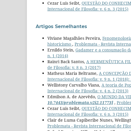
Cezar Luis Seibt,
QUESTÃO DO CONHECI
Internacional de Filosofia: v. 6 n. 3 (2015)
Artigos Semelhantes
Viviane Magalhães Pereira,
Fenomenologia
historicismo
,
Problemata - Revista Internac
Ernildo Stein,
Gadamer e a consumação d
n. 1 (2014)
Rainri Back Santos,
A HERMENÊUTICA FIL
de Filosofia: v. 8 n. 3 (2017)
Matheus Maria Beltrame,
A CONCEPÇÃO 
Internacional de Filosofia: v. 9 n. 1 (201
Wellistony Carvalho Viana,
A teoria de P
Internacional de Filosofia: v. 4 n. 2 (2013)
Edmilson A. de Azevêdo,
O MUNDO DA VID
10.7443/problemata.v2i2.11773]
,
Problem
Cezar Luis Seibt,
QUESTÃO DO CONHECI
Internacional de Filosofia: v. 6 n. 3 (2015)
Clair de Luma Capiberibe Nunes, Wellingt
Problemata - Revista Internacional de Filoso