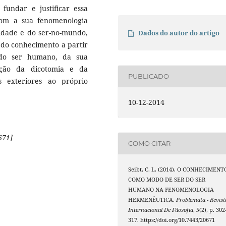
undar e justificar essa
com a sua fenomenologia
cidade e do ser-no-mundo,
Dados do autor do artigo
do conhecimento a partir
 do ser humano, da sua
ação da dicotomia e da
PUBLICADO
 exteriores ao próprio
10-12-2014
671]
COMO CITAR
Seibt, C. L. (2014). O CONHECIMENT
COMO MODO DE SER DO SER
HUMANO NA FENOMENOLOGIA
HERMENÊUTICA.
Problemata - Revist
Internacional De Filosofia
,
5
(2), p. 302
317. https://doi.org/10.7443/20671