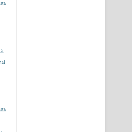
sta
 5
nal
sta