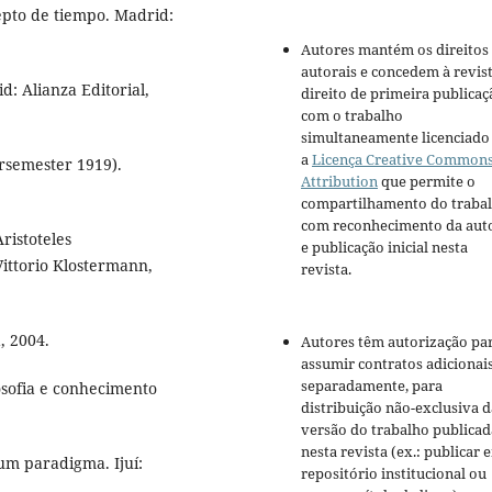
epto de tiempo. Madrid:
Autores mantém os direitos
autorais e concedem à revis
d: Alianza Editorial,
direito de primeira publicaç
com o trabalho
simultaneamente licenciado
a
Licença Creative Common
rsemester 1919).
Attribution
que permite o
compartilhamento do traba
com reconhecimento da aut
ristoteles
e publicação inicial nesta
ittorio Klostermann,
revista.
, 2004.
Autores têm autorização pa
assumir contratos adicionai
separadamente, para
losofia e conhecimento
distribuição não-exclusiva d
versão do trabalho publicad
nesta revista (ex.: publicar 
 um paradigma. Ijuí:
repositório institucional ou