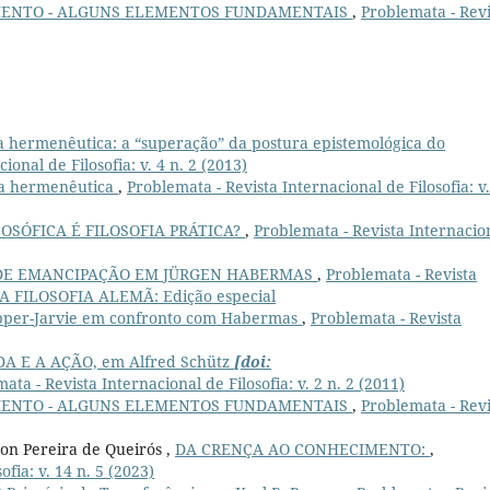
MENTO - ALGUNS ELEMENTOS FUNDAMENTAIS
,
Problemata - Revi
 hermenêutica: a “superação” da postura epistemológica do
ional de Filosofia: v. 4 n. 2 (2013)
a hermenêutica
,
Problemata - Revista Internacional de Filosofia: v.
OSÓFICA É FILOSOFIA PRÁTICA?
,
Problemata - Revista Internacio
DE EMANCIPAÇÃO EM JÜRGEN HABERMAS
,
Problemata - Revista
8): A FILOSOFIA ALEMÃ: Edição especial
opper-Jarvie em confronto com Habermas
,
Problemata - Revista
A E A AÇÃO, em Alfred Schütz
[doi:
ata - Revista Internacional de Filosofia: v. 2 n. 2 (2011)
MENTO - ALGUNS ELEMENTOS FUNDAMENTAIS
,
Problemata - Revi
on Pereira de Queirós ,
DA CRENÇA AO CONHECIMENTO:
,
fia: v. 14 n. 5 (2023)