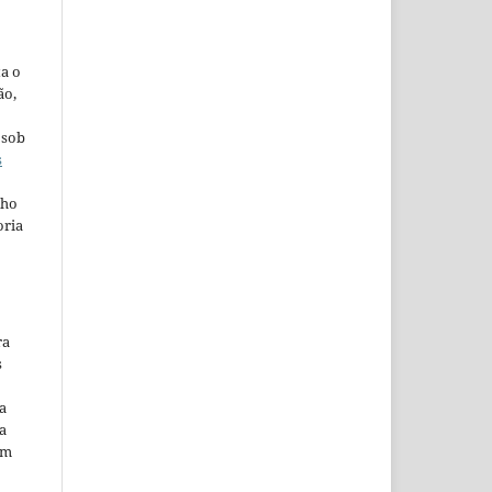
ta o
ão,
 sob
s
lho
oria
ra
s
a
a
em