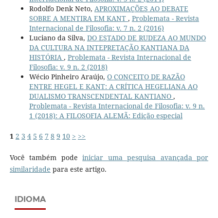
Rodolfo Denk Neto,
APROXIMAÇÕES AO DEBATE
SOBRE A MENTIRA EM KANT
,
Problemata - Revista
Internacional de Filosofia: v. 7 n. 2 (2016)
Luciano da Silva,
DO ESTADO DE RUDEZA AO MUNDO
DA CULTURA NA INTEPRETAÇÃO KANTIANA DA
HISTÓRIA
,
Problemata - Revista Internacional de
Filosofia: v. 9 n. 2 (2018)
Wécio Pinheiro Araújo,
O CONCEITO DE RAZÃO
ENTRE HEGEL E KANT: A CRÍTICA HEGELIANA AO
DUALISMO TRANSCENDENTAL KANTIANO
,
Problemata - Revista Internacional de Filosofia: v. 9 n.
1 (2018): A FILOSOFIA ALEMÃ: Edição especial
1
2
3
4
5
6
7
8
9
10
>
>>
Você também pode
iniciar uma pesquisa avançada por
similaridade
para este artigo.
IDIOMA