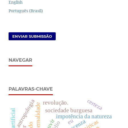
English
Português (Brasil)
ENVIAR SUBMISSÃO
NAVEGAR
PALAVRAS-CHAVE
certeza
antropologia
revolução.
sociedade burguesa
impotência da natureza
eu
ouvir
conoscenza