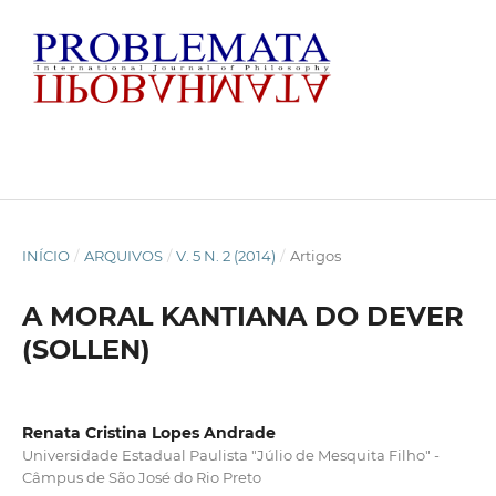
INÍCIO
/
ARQUIVOS
/
V. 5 N. 2 (2014)
/
Artigos
A MORAL KANTIANA DO DEVER
(SOLLEN)
Renata Cristina Lopes Andrade
Universidade Estadual Paulista "Júlio de Mesquita Filho" -
Câmpus de São José do Rio Preto