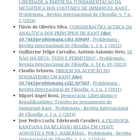
LIBERDADE A PARTIR DA FUNDAMENTAÇÃO DA
METAFÍSICA DOS COSTUMES DE IMMANUEL KANT
,
Problemata - Revista Internacional de Filosofia: v. 7 n.
2 (2016)
Flávio de Oliveira Silva,
CONSIDERAÇÕES ACERCA DA
ANALÍTICA DOS PRINCÍPIOS DE KANT
[doi:
10.7443/problemata.v3i1.10949]
,
Problemata -
Revista Internacional de Filosofia: v. 3 n. 1 (2012)
Guilherme Felipe Carvalho, Antônio Salomão Neto,
SE
NÃO HÁ DEUS, TUDO É PERMITIDO?
,
Problemata -
Revista Internacional de Filosofia: v. 14 n. 01 (2023)
Claudio Sehnem,
ORIGEM DA ACEPÇÃO DO
DOGMATISMO EM KANT
[doi:
10.7443/problemata.v2i2.10766]
,
Problemata -
Revista Internacional de Filosofia: v. 2 n. 2 (2011)
Miguel Angel Rossi,
Democracia, Liberalismo e
Republicanismo: Tensões no pensamento de
Immanuel Kant
,
Problemata - Revista Internacional
de Filosofia: v. 5 n. 1 (2014)
José Pedro Luchi, Edebrandi Cavalieri,
A FILOSOFIA
KANTIANA DA RELIGIÃO RELIDA EM CHAVE
AGNÓSTICA POR J. HABERMAS
,
Problemata - Revista
Internacional de Filosofia: v. 5 n. 2 (2014)