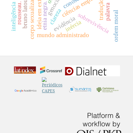
ideia em externalidade
inteligência artificial
ciências empíricas
genocídio
corpo sexualizado
bruno latour
tradução
etnia negra.
rousseau.
palavra
clareza
ordem moral
sobrevivência
evidência
inércia
mundo administrado