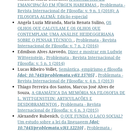
EMANCIPAÇÃO EM JÜRGEN HABERMAS
,
Problemata -
Revista Internacional de Filosofia: v. 9 n. 1 (2018): A
FILOSOFIA ALEMÃ: Edição especial
Angela Luzia Miranda, Maria Renata Sulino,
OS
OLHOS QUE CALCULAM E OS OLHOS QUE
CONTEMPLAM: UMA ANÁLISE HEIDEGGERIANA
SOBRE O PENSAR TÉCNICO.
,
Problemata - Revista
Internacional de Filosofia: v. 7 n. 2 (2016)
Edmilson Alves Azevedo,
Dizer e mostrar em Ludwig
Wittgenstein
,
Problemata - Revista Internacional de
Filosofia: v. 5 n. 1 (2014)
Lucas Ribeiro Vollet,
Semântica, empirismo e filosofia
[doi: 10.7443/problemata.v4i1.15705]
,
Problemata -
Revista Internacional de Filosofia: v. 4 n. 1 (2013)
Thiago Ferreira dos Santos, Marcus José Alves de
Souza,
A GRAMÁTICA DA MEMÓRIA NA FILOSOFIA DE
L. WITTGENSTEIN: ARTICULAÇÕES E
DESDOBRAMENTOS
,
Problemata - Revista
Internacional de Filosofia: v. 6 n. 3 (2015)
Alexandre Rubenich,
O QUE FUNDA O LAÇO SOCIAL?
Um estudo sobre a lei da linguagem
[doi:
10.7443/problemata.v3i1.12210]
,
Problemata -