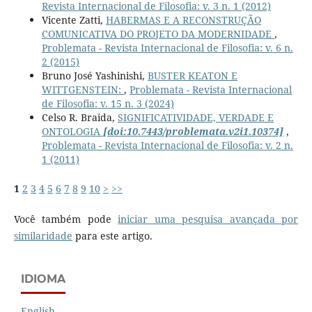
Revista Internacional de Filosofia: v. 3 n. 1 (2012)
Vicente Zatti,
HABERMAS E A RECONSTRUÇÃO
COMUNICATIVA DO PROJETO DA MODERNIDADE
,
Problemata - Revista Internacional de Filosofia: v. 6 n.
2 (2015)
Bruno José Yashinishi,
BUSTER KEATON E
WITTGENSTEIN:
,
Problemata - Revista Internacional
de Filosofia: v. 15 n. 3 (2024)
Celso R. Braida,
SIGNIFICATIVIDADE, VERDADE E
ONTOLOGIA
[doi:10.7443/problemata.v2i1.10374]
,
Problemata - Revista Internacional de Filosofia: v. 2 n.
1 (2011)
1
2
3
4
5
6
7
8
9
10
>
>>
Você também pode
iniciar uma pesquisa avançada por
similaridade
para este artigo.
IDIOMA
English