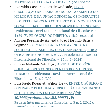
MARXISMO E TEORIA CRÍTICA - Edição Especial
Everaldo Gaspar Lopes de Andrade,
LIVRE
CIRCULAÇÃO DE TRABALHADORES NO ÂMBITO DO
MERCOSUL E DA UNIÃO EUROPÉIA. OS IMIGRANTES
E OS REFUGIADOS NO CONTEXTO DOS MOVIMENTOS
SOCIAIS E DAS TEORIAS DOS MOVIMENTOS SOCIAIS
,
Problemata - Revista Internacional de Filosofia: v. 8 n.
1 (2017): FILOSOFIA DO DIREITO: edição especial
Allyson Pereira de Almeida, João Florindo Batista
Segundo,
OS MALES DA TRANSPARÊNCIA NA
SOCIEDADE BRASILEIRA CONTEMPORÂNEA, SOB A
ÓTICA DE BYUNG-CHUL HAN
,
Problemata - Revista
Internacional de Filosofia: v. 15 n. 3 (2024)
Garcia Matondo Vita Bige,
A VIRTUDE E O VÍCIO
COMO FATORES CONCORRENTES DO INTERESSE
PÚBLICO
,
Problemata - Revista Internacional de
Filosofia: v. 15 n. 2 (2024)
Luiz Paulo Rouanet, Wilson Levy,
ENTRE O PÚBLICO E
O PRIVADO: PARA UMA REDISCUSSÃO DE “MUDANÇA
ESTRUTURAL DA ESFERA PÚBLICA”
[doi:
10.7443/problemata.v3i2.14955]
,
Problemata -
Revista Internacional de Filosofia: v. 3 n. 2 (2012):