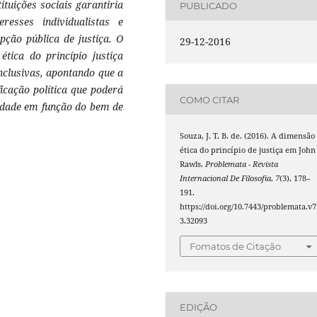
ituições sociais garantiria
PUBLICADO
resses individualistas e
pção pública de justiça. O
29-12-2016
tica do princípio justiça
nclusivas, apontando que a
icação política que poderá
COMO CITAR
iedade em função do bem de
Souza, J. T. B. de. (2016). A dimensão
ética do princípio de justiça em John
Rawls.
Problemata - Revista
Internacional De Filosofia
,
7
(3), 178–
191.
https://doi.org/10.7443/problemata.v7
3.32093
Fomatos de Citação
EDIÇÃO