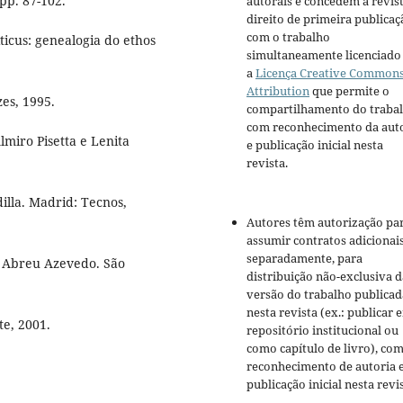
pp. 87-102.
autorais e concedem à revis
direito de primeira publicaç
com o trabalho
ticus: genealogia do ethos
simultaneamente licenciado
a
Licença Creative Common
Attribution
que permite o
zes, 1995.
compartilhamento do traba
com reconhecimento da aut
miro Pisetta e Lenita
e publicação inicial nesta
revista.
illa. Madrid: Tecnos,
Autores têm autorização pa
assumir contratos adicionai
separadamente, para
de Abreu Azevedo. São
distribuição não-exclusiva d
versão do trabalho publicad
nesta revista (ex.: publicar 
te, 2001.
repositório institucional ou
como capítulo de livro), co
reconhecimento de autoria 
publicação inicial nesta revis