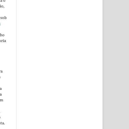
ta o
ão,
 sob
s
lho
oria
ra
s
a
a
em
m
e
ta.