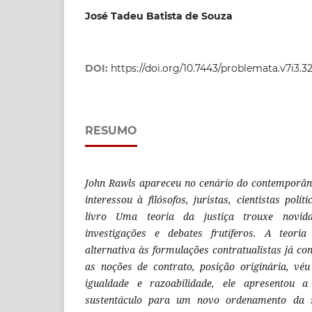
José Tadeu Batista de Souza
DOI:
https://doi.org/10.7443/problemata.v7i3.3
RESUMO
John Rawls apareceu no cenário do contemporâ
interessou à filósofos, juristas, cientistas polít
livro Uma teoria da justiça trouxe novid
investigações e debates frutíferos. A teori
alternativa às formulações contratualistas já co
as noções de contrato, posição originária, véu
igualdade e razoabilidade, ele apresentou 
sustentáculo para um novo ordenamento da s