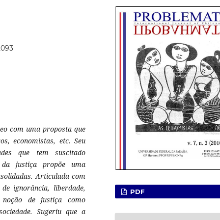
2093
neo com uma proposta que
icos, economistas, etc. Seu
ades que tem suscitado
a da justiça propõe uma
nsolidadas. Articulada com
 de ignorância, liberdade,
PDF
a noção de justiça como
ociedade. Sugeriu que a