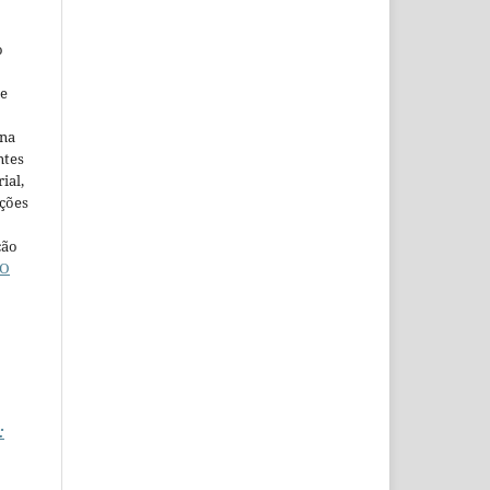
o
ne
ina
ntes
ial,
ações
ção
O
: