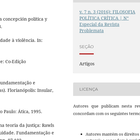
v. 7 n. 3 (2016): FILOSOFIA
POLÍTICA CRÍTICA | N°
 concepción política y
Especial da Revista
3.
Problemata
idade à violência. In:
SEÇÃO
re: Co-Edição
Artigos
: Fundamentação e
LICENÇA
). Florianópolis: Insular,
Autores que publicam nesta rev
o Paulo: Ática, 1995.
concordam com os seguintes termo
 teoria da justiça: Rawls
Equidade. Fundamentação e
Autores mantém os direitos