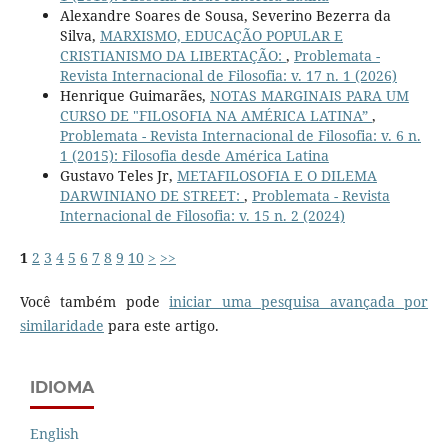
Alexandre Soares de Sousa, Severino Bezerra da
Silva,
MARXISMO, EDUCAÇÃO POPULAR E
CRISTIANISMO DA LIBERTAÇÃO:
,
Problemata -
Revista Internacional de Filosofia: v. 17 n. 1 (2026)
Henrique Guimarães,
NOTAS MARGINAIS PARA UM
CURSO DE "FILOSOFIA NA AMÉRICA LATINA”
,
Problemata - Revista Internacional de Filosofia: v. 6 n.
1 (2015): Filosofia desde América Latina
Gustavo Teles Jr,
METAFILOSOFIA E O DILEMA
DARWINIANO DE STREET:
,
Problemata - Revista
Internacional de Filosofia: v. 15 n. 2 (2024)
1
2
3
4
5
6
7
8
9
10
>
>>
Você também pode
iniciar uma pesquisa avançada por
similaridade
para este artigo.
IDIOMA
English