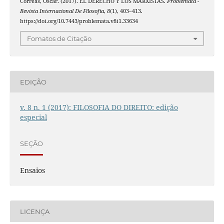
Correas, Óscar. (2017). EL DERECHO Y LOS MARXISTAS.
Problemata -
Revista Internacional De Filosofia
,
8
(1), 403–413.
https://doi.org/10.7443/problemata.v8i1.33634
Fomatos de Citação
EDIÇÃO
v. 8 n. 1 (2017): FILOSOFIA DO DIREITO: edição
especial
SEÇÃO
Ensaios
LICENÇA