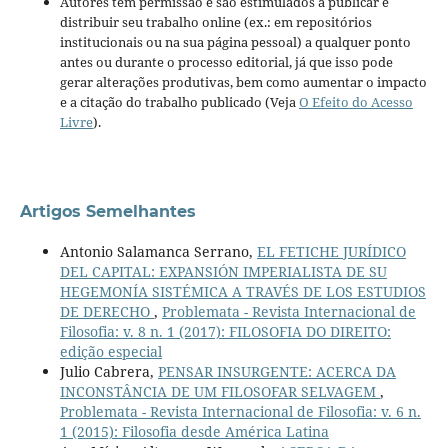
Autores têm permissão e são estimulados a publicar e
distribuir seu trabalho online (ex.: em repositórios
institucionais ou na sua página pessoal) a qualquer ponto
antes ou durante o processo editorial, já que isso pode
gerar alterações produtivas, bem como aumentar o impacto
e a citação do trabalho publicado (Veja
O Efeito do Acesso
Livre
).
Artigos Semelhantes
Antonio Salamanca Serrano,
EL FETICHE JURÍDICO
DEL CAPITAL: EXPANSIÓN IMPERIALISTA DE SU
HEGEMONÍA SISTÉMICA A TRAVÉS DE LOS ESTUDIOS
DE DERECHO
,
Problemata - Revista Internacional de
Filosofia: v. 8 n. 1 (2017): FILOSOFIA DO DIREITO:
edição especial
Julio Cabrera,
PENSAR INSURGENTE: ACERCA DA
INCONSTÂNCIA DE UM FILOSOFAR SELVAGEM
,
Problemata - Revista Internacional de Filosofia: v. 6 n.
1 (2015): Filosofia desde América Latina