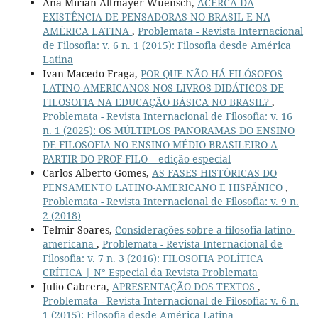
Ana Mírian Altmayer Wuensch,
ACERCA DA
EXISTÊNCIA DE PENSADORAS NO BRASIL E NA
AMÉRICA LATINA
,
Problemata - Revista Internacional
de Filosofia: v. 6 n. 1 (2015): Filosofia desde América
Latina
Ivan Macedo Fraga,
POR QUE NÃO HÁ FILÓSOFOS
LATINO-AMERICANOS NOS LIVROS DIDÁTICOS DE
FILOSOFIA NA EDUCAÇÃO BÁSICA NO BRASIL?
,
Problemata - Revista Internacional de Filosofia: v. 16
n. 1 (2025): OS MÚLTIPLOS PANORAMAS DO ENSINO
DE FILOSOFIA NO ENSINO MÉDIO BRASILEIRO A
PARTIR DO PROF-FILO – edição especial
Carlos Alberto Gomes,
AS FASES HISTÓRICAS DO
PENSAMENTO LATINO-AMERICANO E HISPÂNICO
,
Problemata - Revista Internacional de Filosofia: v. 9 n.
2 (2018)
Telmir Soares,
Considerações sobre a filosofia latino-
americana
,
Problemata - Revista Internacional de
Filosofia: v. 7 n. 3 (2016): FILOSOFIA POLÍTICA
CRÍTICA | N° Especial da Revista Problemata
Julio Cabrera,
APRESENTAÇÃO DOS TEXTOS
,
Problemata - Revista Internacional de Filosofia: v. 6 n.
1 (2015): Filosofia desde América Latina