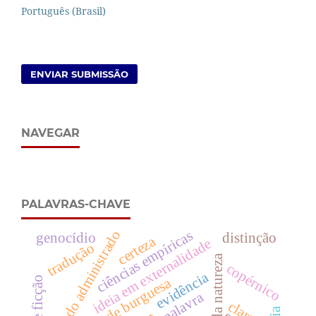
Português (Brasil)
ENVIAR SUBMISSÃO
NAVEGAR
PALAVRAS-CHAVE
mundo administrado
ciências empíricas
genocídio
distinção
certeza
ideia em externalidade
tradução
copérnico
evidência
sociedade burguesa
palavra
clareza