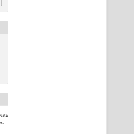
ista
s: