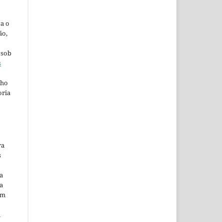
ta o
ão,
 sob
s
lho
oria
ra
s
a
a
em
m