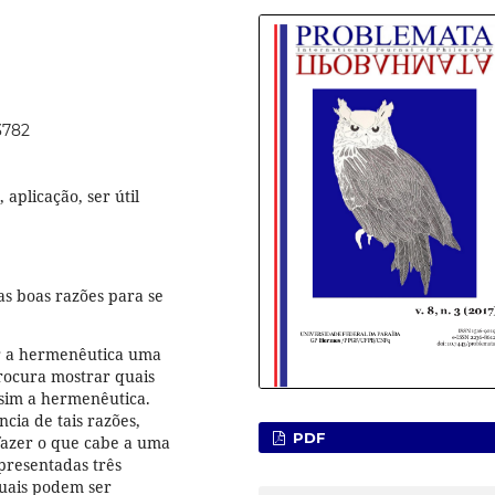
3782
 aplicação, ser útil
as boas razões para se
r a hermenêutica uma
 procura mostrar quais
sim a hermenêutica.
ncia de tais razões,
PDF
fazer o que cabe a uma
presentadas três
uais podem ser