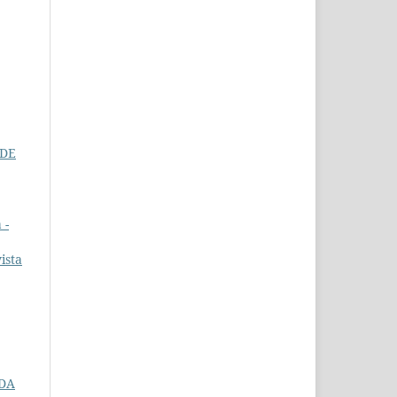
 DE
 -
ista
 DA