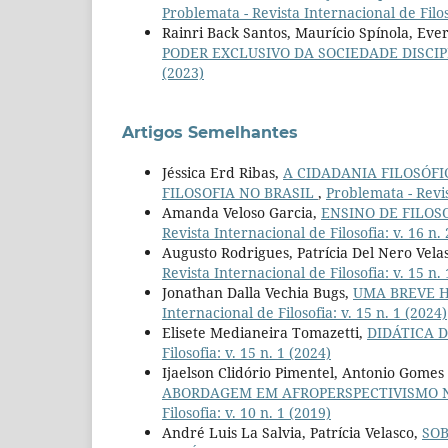
Problemata - Revista Internacional de Filoso
Rainri Back Santos, Maurício Spínola, Ev
PODER EXCLUSIVO DA SOCIEDADE DISCI
(2023)
Artigos Semelhantes
Jéssica Erd Ribas,
A CIDADANIA FILOSÓF
FILOSOFIA NO BRASIL
,
Problemata - Revis
Amanda Veloso Garcia,
ENSINO DE FILOS
Revista Internacional de Filosofia: v. 16 n.
Augusto Rodrigues, Patrícia Del Nero Vela
Revista Internacional de Filosofia: v. 15 n.
Jonathan Dalla Vechia Bugs,
UMA BREVE H
Internacional de Filosofia: v. 15 n. 1 (2024)
Elisete Medianeira Tomazetti,
DIDÁTICA D
Filosofia: v. 15 n. 1 (2024)
Ijaelson Clidório Pimentel, Antonio Gomes 
ABORDAGEM EM AFROPERSPECTIVISMO N
Filosofia: v. 10 n. 1 (2019)
André Luis La Salvia, Patrícia Velasco,
SOB