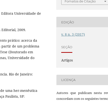
Fomatos de Citação
: Editora Universidade de
EDIÇÃO
 Editorial, 2009.
v. 8 n. 3 (2017)
ento prático: acerca da
 a partir de um problema
SEÇÃO
. Tese (Doutorado em
manas, Universidade do
Artigos
cia. Rio de Janeiro:
LICENÇA
s de uma her-menêutica
Autores que publicam nesta rev
nça Paulista, SP:
concordam com os seguintes termo