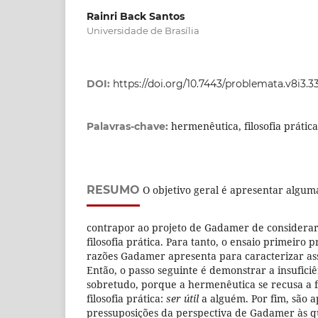
Rainri Back Santos
Universidade de Brasília
DOI:
https://doi.org/10.7443/problemata.v8i3.3
hermenêutica, filosofia prática,
Palavras-chave:
RESUMO
O objetivo geral é apresentar algum
contrapor ao projeto de Gadamer de considera
filosofia prática. Para tanto, o ensaio primeiro
razões Gadamer apresenta para caracterizar as
Então, o passo seguinte é demonstrar a insuficiê
sobretudo, porque a hermenêutica se recusa a 
filosofia prática:
ser útil
a alguém. Por fim, são a
pressuposições da perspectiva de Gadamer às q