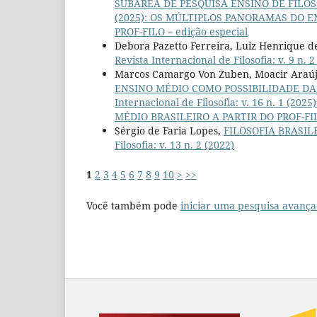
SUBÁREA DE PESQUISA ENSINO DE FILO
(2025): OS MÚLTIPLOS PANORAMAS DO E
PROF-FILO – edição especial
Debora Pazetto Ferreira, Luiz Henrique 
Revista Internacional de Filosofia: v. 9 n. 2
Marcos Camargo Von Zuben, Moacir Araúj
ENSINO MÉDIO COMO POSSIBILIDADE DA
Internacional de Filosofia: v. 16 n. 1
MÉDIO BRASILEIRO A PARTIR DO PROF-FILO
Sérgio de Faria Lopes,
FILOSOFIA BRASIL
Filosofia: v. 13 n. 2 (2022)
1
2
3
4
5
6
7
8
9
10
>
>>
Você também pode
iniciar uma pesquisa avança