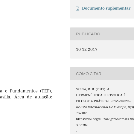
Documento suplementar
PUBLICADO
10-12-2017
COMO CITAR
Santos, R. B. (2017). A
ia e Fundamentos (TEF),
HERMENÊUTICA FILOSÓFICA É
sília. Área de atuação:
FILOSOFIA PRÁTICA?.
Problemata -
Revista Internacional De Filosofia
,
8
(3)
78–102.
https://doi.org/10.7443/problemata.v8
3.33782