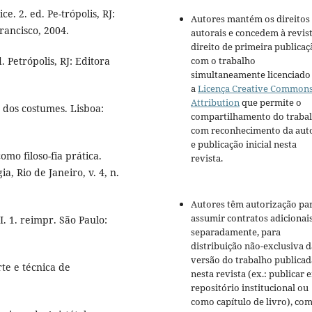
e. 2. ed. Pe-trópolis, RJ:
Autores mantém os direitos
rancisco, 2004.
autorais e concedem à revis
direito de primeira publicaç
com o trabalho
 Petrópolis, RJ: Editora
simultaneamente licenciado
a
Licença Creative Common
Attribution
que permite o
dos costumes. Lisboa:
compartilhamento do traba
com reconhecimento da aut
e publicação inicial nesta
mo filoso-fia prática.
revista.
, Rio de Janeiro, v. 4, n.
Autores têm autorização pa
assumir contratos adicionai
II. 1. reimpr. São Paulo:
separadamente, para
distribuição não-exclusiva d
versão do trabalho publicad
e e técnica de
nesta revista (ex.: publicar 
repositório institucional ou
como capítulo de livro), co