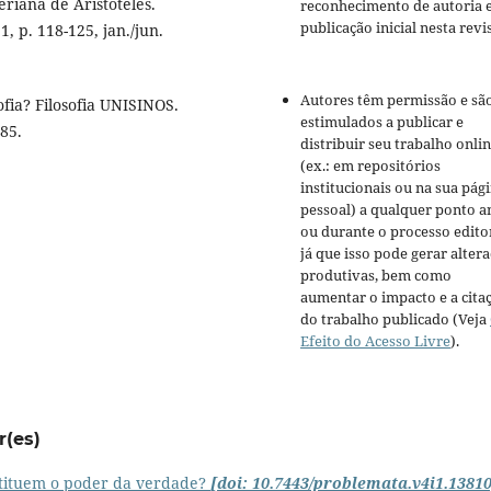
riana de Aristóteles.
reconhecimento de autoria 
publicação inicial nesta revis
 1, p. 118-125, jan./jun.
Autores têm permissão e sã
ofia? Filosofia UNISINOS.
estimulados a publicar e
-85.
distribuir seu trabalho onli
(ex.: em repositórios
institucionais ou na sua pág
pessoal) a qualquer ponto a
ou durante o processo editor
já que isso pode gerar alter
produtivas, bem como
aumentar o impacto e a cita
do trabalho publicado (Veja
Efeito do Acesso Livre
).
r(es)
tituem o poder da verdade?
[doi: 10.7443/problemata.v4i1.13810