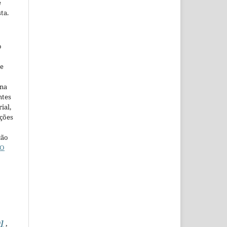
e
ta.
o
ne
ina
ntes
ial,
ações
ção
O
]
,