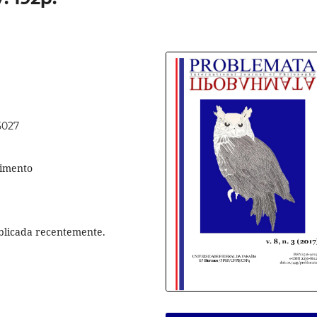
5027
cimento
blicada recentemente.