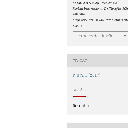
Zahar, 2017. 192p.
Problemata -
Revista Internacional De Filosofia
,
8
(3)
266–269.
https://doi.org/10.7443/problemata.v8
3.35027
Fomatos de Citação
EDIÇÃO
v. 8 n. 3 (2017)
SEÇÃO
Resenha