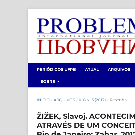
PERIÓDICOS UFPB
ATUAL
ARQUIVOS
SOBRE
INÍCIO
/
ARQUIVOS
/
V. 8 N. 3 (2017)
/
Resenha
ŽIŽEK, Slavoj. ACONTEC
ATRAVÉS DE UM CONCEITO.
Rio de Janeiro: Zahar, 2017