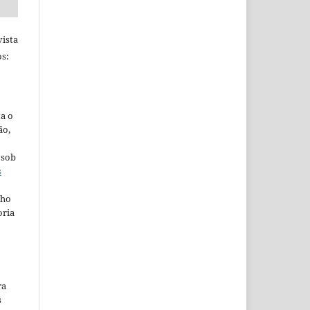
ista
s:
ta o
ão,
 sob
s
lho
oria
ra
s