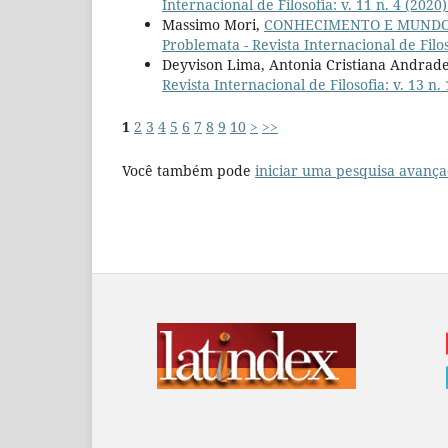
Internacional de Filosofia: v. 11 n. 4 (2
Massimo Mori,
CONHECIMENTO E MUNDO
Problemata - Revista Internacional de Filoso
Deyvison Lima, Antonia Cristiana Andrad
Revista Internacional de Filosofia: v. 13 n.
1
2
3
4
5
6
7
8
9
10
>
>>
Você também pode
iniciar uma pesquisa avança