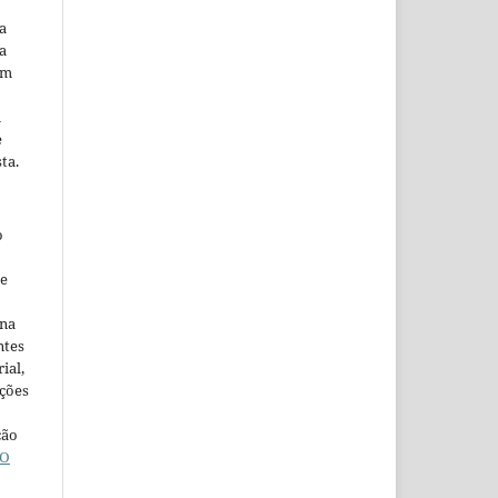
a
a
em
m
e
ta.
o
ne
ina
ntes
ial,
ações
ção
O