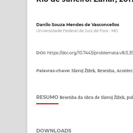
Danilo Souza Mendes de Vasconcellos
Universidade Federal de Juiz de Fora - MG
DOI:
https://doi.org/10.7443/problemata.v8i3.3
Slavoj Žižek, Resenha, Aconte
Palavras-chave:
RESUMO
Resenha da obra de Slavoj Žižek, pu
DOWNLOADS