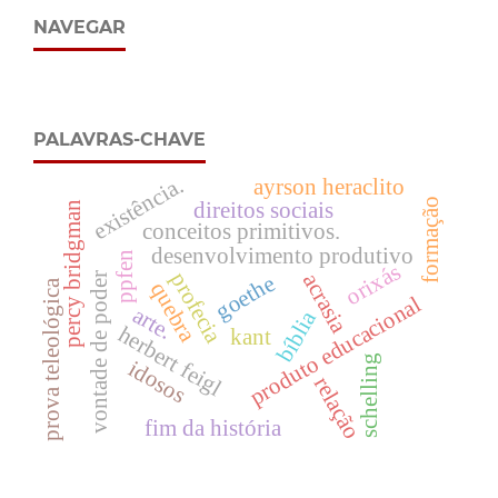
NAVEGAR
PALAVRAS-CHAVE
existência.
ayrson heraclito
formação
direitos sociais
percy bridgman
conceitos primitivos.
desenvolvimento produtivo
ppfen
orixás
profecia
acrasia
goethe
vontade de poder
prova teleológica
quebra
produto educacional
arte.
bíblia
herbert feigl
kant
schelling
idosos
relação
fim da história