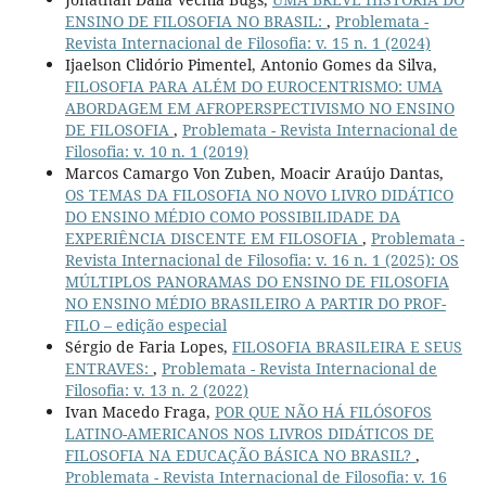
ENSINO DE FILOSOFIA NO BRASIL:
,
Problemata -
Revista Internacional de Filosofia: v. 15 n. 1 (2024)
Ijaelson Clidório Pimentel, Antonio Gomes da Silva,
FILOSOFIA PARA ALÉM DO EUROCENTRISMO: UMA
ABORDAGEM EM AFROPERSPECTIVISMO NO ENSINO
DE FILOSOFIA
,
Problemata - Revista Internacional de
Filosofia: v. 10 n. 1 (2019)
Marcos Camargo Von Zuben, Moacir Araújo Dantas,
OS TEMAS DA FILOSOFIA NO NOVO LIVRO DIDÁTICO
DO ENSINO MÉDIO COMO POSSIBILIDADE DA
EXPERIÊNCIA DISCENTE EM FILOSOFIA
,
Problemata -
Revista Internacional de Filosofia: v. 16 n. 1 (2025): OS
MÚLTIPLOS PANORAMAS DO ENSINO DE FILOSOFIA
NO ENSINO MÉDIO BRASILEIRO A PARTIR DO PROF-
FILO – edição especial
Sérgio de Faria Lopes,
FILOSOFIA BRASILEIRA E SEUS
ENTRAVES:
,
Problemata - Revista Internacional de
Filosofia: v. 13 n. 2 (2022)
Ivan Macedo Fraga,
POR QUE NÃO HÁ FILÓSOFOS
LATINO-AMERICANOS NOS LIVROS DIDÁTICOS DE
FILOSOFIA NA EDUCAÇÃO BÁSICA NO BRASIL?
,
Problemata - Revista Internacional de Filosofia: v. 16