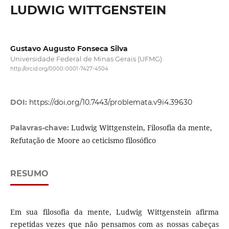
LUDWIG WITTGENSTEIN
Gustavo Augusto Fonseca Silva
Universidade Federal de Minas Gerais (UFMG)
http://orcid.org/0000-0001-7427-4504
DOI:
https://doi.org/10.7443/problemata.v9i4.39630
Ludwig Wittgenstein, Filosofia da mente,
Palavras-chave:
Refutação de Moore ao ceticismo filosófico
RESUMO
Em sua filosofia da mente, Ludwig Wittgenstein afirma
repetidas vezes que não pensamos com as nossas cabeças