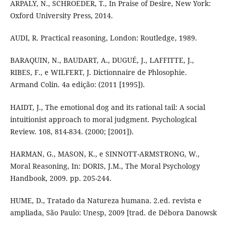
ARPALY, N., SCHROEDER, T., In Praise of Desire, New York:
Oxford University Press, 2014.
AUDI, R. Practical reasoning, London: Routledge, 1989.
BARAQUIN, N., BAUDART, A., DUGUÉ, J., LAFFITTE, J.,
RIBES, F., e WILFERT, J. Dictionnaire de Phlosophie.
Armand Colin. 4a edição: (2011 [1995]).
HAIDT, J., The emotional dog and its rational tail: A social
intuitionist approach to moral judgment. Psychological
Review. 108, 814-834. (2000; [2001]).
HARMAN, G., MASON, K., e SINNOTT-ARMSTRONG, W.,
Moral Reasoning, In: DORIS, J.M., The Moral Psychology
Handbook, 2009. pp. 205-244.
HUME, D., Tratado da Natureza humana. 2.ed. revista e
ampliada, São Paulo: Unesp, 2009 [trad. de Débora Danowsk