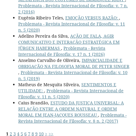
Problemata - Revista Internacional de Filosofia: v. 7 n.
2 (2016)
Eugênia Ribeiro Teles,
EMOÇÃO VERSUS RAZÃO:
,
Problemata - Revista Internacional de Filosofia: v. 11
n. 5 (2020)
Adelino Pereira da Silva,
AÇÃO DE FALA, AGIR
COMUNICATIVO E INTERAÇÃO ESTRATÉGICA EM
JÜRGEN HABERMAS
,
Problemata - Revista
Internacional de Filosofia: v. 17 n. 1 (2026)
Anselmo Carvalho de Oliveira,
IMPARCIALIDADE E
OBRIGAÇÃO NA FILOSOFIA MORAL DE PETER SINGER
,
Problemata - Revista Internacional de Filosofia: v. 10
n. 5 (2019)
Matheus de Mesquita Silveira,
SENTIMENTOS E
UTILIDADE:
,
Problemata - Revista Internacional de
Filosofia: v. 11 n. 5 (2020)
Caius Brandão,
ESTUDO DA JUSTIÇA UNIVERSAL: A
RELAÇÃO ENTRE A ORDEM NATURAL E ORDEM
MORAL EM JEAN-JACQUES ROUSSEAU
,
Problemata -
Revista Internacional de Filosofia: v. 8 n. 2 (2017)
1
2
3
4
5
6
7
8
9
10
>
>>