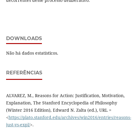
decorrentes desse processo deliberativo.
DOWNLOADS
Não há dados estatísticos.
REFERÊNCIAS
ALVAREZ, M., Reasons for Action: Justification, Motivation,
Explanation, The Stanford Encyclopedia of Philosophy
(Winter 2016 Edition), Edward N. Zalta (ed.), URL =
<
https://plato.stanford.edu/archives/win2016/entries/reasons-
just-vs-expl/
>.