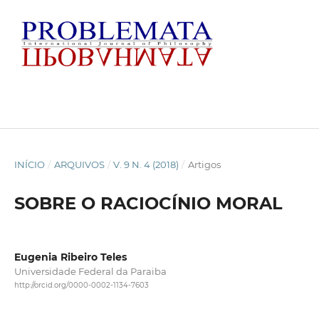
INÍCIO
/
ARQUIVOS
/
V. 9 N. 4 (2018)
/
Artigos
SOBRE O RACIOCÍNIO MORAL
Eugenia Ribeiro Teles
Universidade Federal da Paraiba
http://orcid.org/0000-0002-1134-7603