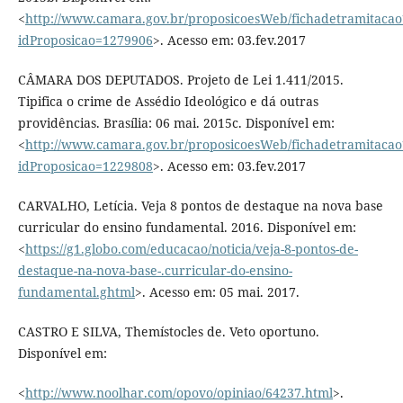
<
http://www.camara.gov.br/proposicoesWeb/fichadetramitacao
idProposicao=1279906
>. Acesso em: 03.fev.2017
CÂMARA DOS DEPUTADOS. Projeto de Lei 1.411/2015.
Tipifica o crime de Assédio Ideológico e dá outras
providências. Brasília: 06 mai. 2015c. Disponível em:
<
http://www.camara.gov.br/proposicoesWeb/fichadetramitacao
idProposicao=1229808
>. Acesso em: 03.fev.2017
CARVALHO, Letícia. Veja 8 pontos de destaque na nova base
curricular do ensino fundamental. 2016. Disponível em:
<
https://g1.globo.com/educacao/noticia/veja-8-pontos-de-
destaque-na-nova-base-.curricular-do-ensino-
fundamental.ghtml
>. Acesso em: 05 mai. 2017.
CASTRO E SILVA, Themístocles de. Veto oportuno.
Disponível em:
<
http://www.noolhar.com/opovo/opiniao/64237.html
>.