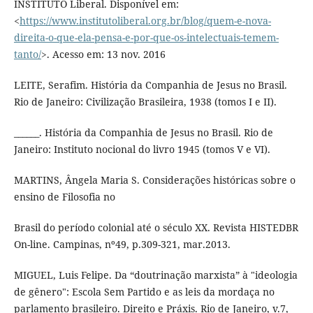
INSTITUTO Liberal. Disponível em:
<
https://www.institutoliberal.org.br/blog/quem-e-nova-
direita-o-que-ela-pensa-e-por-que-os-intelectuais-temem-
tanto/
>. Acesso em: 13 nov. 2016
LEITE, Serafim. História da Companhia de Jesus no Brasil.
Rio de Janeiro: Civilização Brasileira, 1938 (tomos I e II).
______. História da Companhia de Jesus no Brasil. Rio de
Janeiro: Instituto nocional do livro 1945 (tomos V e VI).
MARTINS, Ângela Maria S. Considerações históricas sobre o
ensino de Filosofia no
Brasil do período colonial até o século XX. Revista HISTEDBR
On-line. Campinas, nº49, p.309-321, mar.2013.
MIGUEL, Luis Felipe. Da “doutrinação marxista” à "ideologia
de gênero": Escola Sem Partido e as leis da mordaça no
parlamento brasileiro. Direito e Práxis. Rio de Janeiro, v.7,