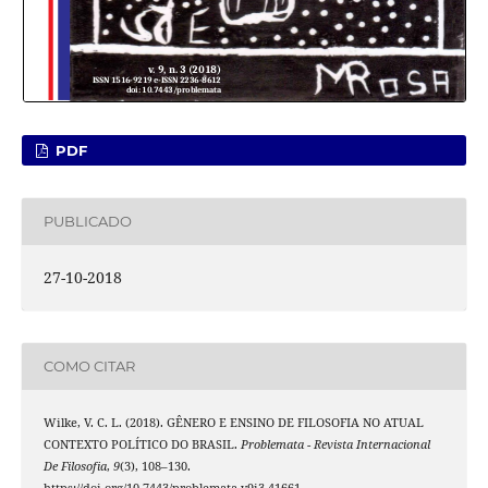
PDF
PUBLICADO
27-10-2018
COMO CITAR
Wilke, V. C. L. (2018). GÊNERO E ENSINO DE FILOSOFIA NO ATUAL
CONTEXTO POLÍTICO DO BRASIL.
Problemata - Revista Internacional
De Filosofia
,
9
(3), 108–130.
https://doi.org/10.7443/problemata.v9i3.41661