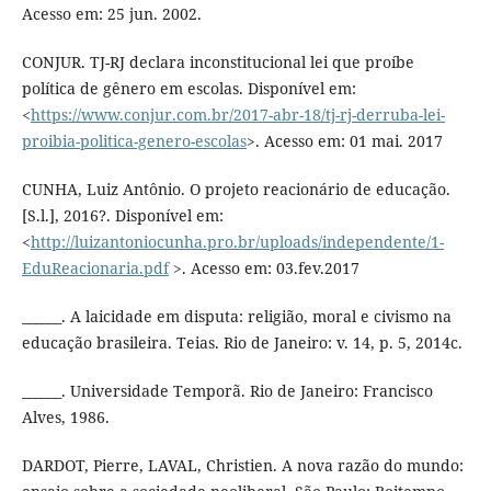
Acesso em: 25 jun. 2002.
CONJUR. TJ-RJ declara inconstitucional lei que proíbe
política de gênero em escolas. Disponível em:
<
https://www.conjur.com.br/2017-abr-18/tj-rj-derruba-lei-
proibia-politica-genero-escolas
>. Acesso em: 01 mai. 2017
CUNHA, Luiz Antônio. O projeto reacionário de educação.
[S.l.], 2016?. Disponível em:
<
http://luizantoniocunha.pro.br/uploads/independente/1-
EduReacionaria.pdf
>. Acesso em: 03.fev.2017
______. A laicidade em disputa: religião, moral e civismo na
educação brasileira. Teias. Rio de Janeiro: v. 14, p. 5, 2014c.
______. Universidade Temporã. Rio de Janeiro: Francisco
Alves, 1986.
DARDOT, Pierre, LAVAL, Christien. A nova razão do mundo: