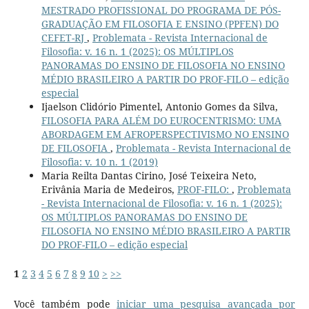
MESTRADO PROFISSIONAL DO PROGRAMA DE PÓS-
GRADUAÇÃO EM FILOSOFIA E ENSINO (PPFEN) DO
CEFET-RJ
,
Problemata - Revista Internacional de
Filosofia: v. 16 n. 1 (2025): OS MÚLTIPLOS
PANORAMAS DO ENSINO DE FILOSOFIA NO ENSINO
MÉDIO BRASILEIRO A PARTIR DO PROF-FILO – edição
especial
Ijaelson Clidório Pimentel, Antonio Gomes da Silva,
FILOSOFIA PARA ALÉM DO EUROCENTRISMO: UMA
ABORDAGEM EM AFROPERSPECTIVISMO NO ENSINO
DE FILOSOFIA
,
Problemata - Revista Internacional de
Filosofia: v. 10 n. 1 (2019)
Maria Reilta Dantas Cirino, José Teixeira Neto,
Erivânia Maria de Medeiros,
PROF-FILO:
,
Problemata
- Revista Internacional de Filosofia: v. 16 n. 1 (2025):
OS MÚLTIPLOS PANORAMAS DO ENSINO DE
FILOSOFIA NO ENSINO MÉDIO BRASILEIRO A PARTIR
DO PROF-FILO – edição especial
1
2
3
4
5
6
7
8
9
10
>
>>
Você também pode
iniciar uma pesquisa avançada por