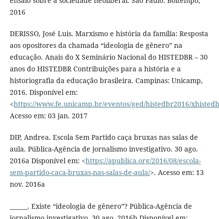
ensaio sobre a sociedade neoliberal. São Paulo: Boitempo,
2016
DERISSO, José Luis. Marxismo e história da família: Resposta
aos opositores da chamada “ideologia de gênero” na
educação. Anais do X Seminário Nacional do HISTEDBR – 30
anos do HISTEDBR Contribuições para a história e a
historiografia da educação brasileira. Campinas: Unicamp,
2016. Disponível em:
<
https://www.fe.unicamp.br/eventos/ged/histedbr2016/xhistedb
Acesso em: 03 jan. 2017
DIP, Andrea. Escola Sem Partido caça bruxas nas salas de
aula. Pública-Agência de jornalismo investigativo. 30 ago.
2016a Disponível em: <
https://apublica.org/2016/08/escola-
sem-partido-caca-bruxas-nas-salas-de-aula/
>. Acesso em: 13
nov. 2016a
______. Existe “ideologia de gênero”? Pública-Agência de
jornalismo investigativo. 30 ago. 2016b Disponível em: