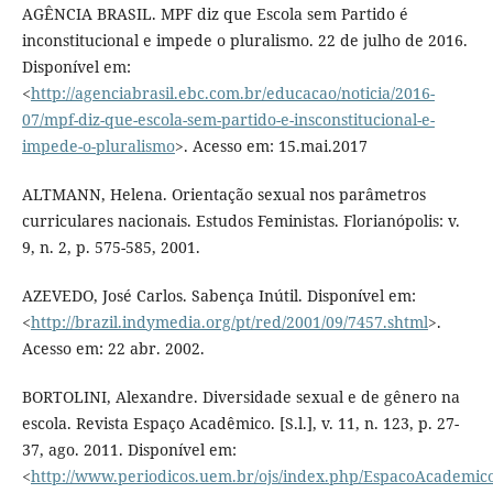
AGÊNCIA BRASIL. MPF diz que Escola sem Partido é
inconstitucional e impede o pluralismo. 22 de julho de 2016.
Disponível em:
<
http://agenciabrasil.ebc.com.br/educacao/noticia/2016-
07/mpf-diz-que-escola-sem-partido-e-insconstitucional-e-
impede-o-pluralismo
>. Acesso em: 15.mai.2017
ALTMANN, Helena. Orientação sexual nos parâmetros
curriculares nacionais. Estudos Feministas. Florianópolis: v.
9, n. 2, p. 575-585, 2001.
AZEVEDO, José Carlos. Sabença Inútil. Disponível em:
<
http://brazil.indymedia.org/pt/red/2001/09/7457.shtml
>.
Acesso em: 22 abr. 2002.
BORTOLINI, Alexandre. Diversidade sexual e de gênero na
escola. Revista Espaço Acadêmico. [S.l.], v. 11, n. 123, p. 27-
37, ago. 2011. Disponível em:
<
http://www.periodicos.uem.br/ojs/index.php/EspacoAcademico