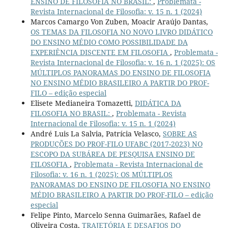
ENSINO DE FILOSOFIA NO BRASIL:
,
Problemata -
Revista Internacional de Filosofia: v. 15 n. 1 (2024)
Marcos Camargo Von Zuben, Moacir Araújo Dantas,
OS TEMAS DA FILOSOFIA NO NOVO LIVRO DIDÁTICO
DO ENSINO MÉDIO COMO POSSIBILIDADE DA
EXPERIÊNCIA DISCENTE EM FILOSOFIA
,
Problemata -
Revista Internacional de Filosofia: v. 16 n. 1 (2025): OS
MÚLTIPLOS PANORAMAS DO ENSINO DE FILOSOFIA
NO ENSINO MÉDIO BRASILEIRO A PARTIR DO PROF-
FILO – edição especial
Elisete Medianeira Tomazetti,
DIDÁTICA DA
FILOSOFIA NO BRASIL:
,
Problemata - Revista
Internacional de Filosofia: v. 15 n. 1 (2024)
André Luis La Salvia, Patrícia Velasco,
SOBRE AS
PRODUÇÕES DO PROF-FILO UFABC (2017-2023) NO
ESCOPO DA SUBÁREA DE PESQUISA ENSINO DE
FILOSOFIA
,
Problemata - Revista Internacional de
Filosofia: v. 16 n. 1 (2025): OS MÚLTIPLOS
PANORAMAS DO ENSINO DE FILOSOFIA NO ENSINO
MÉDIO BRASILEIRO A PARTIR DO PROF-FILO – edição
especial
Felipe Pinto, Marcelo Senna Guimarães, Rafael de
Oliveira Costa,
TRAJETÓRIA E DESAFIOS DO