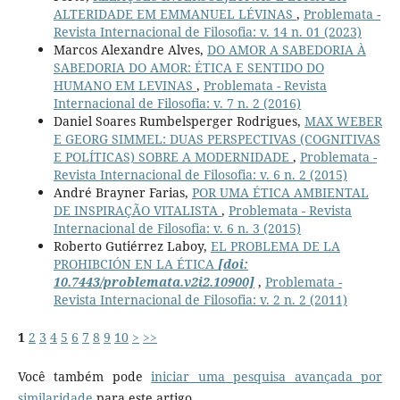
ALTERIDADE EM EMMANUEL LÉVINAS
,
Problemata -
Revista Internacional de Filosofia: v. 14 n. 01 (2023)
Marcos Alexandre Alves,
DO AMOR A SABEDORIA À
SABEDORIA DO AMOR: ÉTICA E SENTIDO DO
HUMANO EM LEVINAS
,
Problemata - Revista
Internacional de Filosofia: v. 7 n. 2 (2016)
Daniel Soares Rumbelsperger Rodrigues,
MAX WEBER
E GEORG SIMMEL: DUAS PERSPECTIVAS (COGNITIVAS
E POLÍTICAS) SOBRE A MODERNIDADE
,
Problemata -
Revista Internacional de Filosofia: v. 6 n. 2 (2015)
André Brayner Farias,
POR UMA ÉTICA AMBIENTAL
DE INSPIRAÇÃO VITALISTA
,
Problemata - Revista
Internacional de Filosofia: v. 6 n. 3 (2015)
Roberto Gutiérrez Laboy,
EL PROBLEMA DE LA
PROHIBCIÓN EN LA ÉTICA
[doi:
10.7443/problemata.v2i2.10900]
,
Problemata -
Revista Internacional de Filosofia: v. 2 n. 2 (2011)
1
2
3
4
5
6
7
8
9
10
>
>>
Você também pode
iniciar uma pesquisa avançada por
similaridade
para este artigo.