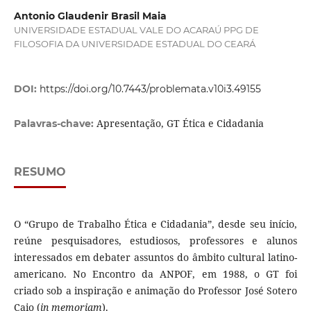
Antonio Glaudenir Brasil Maia
UNIVERSIDADE ESTADUAL VALE DO ACARAÚ PPG DE
FILOSOFIA DA UNIVERSIDADE ESTADUAL DO CEARÁ
DOI:
https://doi.org/10.7443/problemata.v10i3.49155
Apresentação, GT Ética e Cidadania
Palavras-chave:
RESUMO
O “Grupo de Trabalho Ética e Cidadania”, desde seu início,
reúne pesquisadores, estudiosos, professores e alunos
interessados em debater assuntos do âmbito cultural latino-
americano. No Encontro da ANPOF, em 1988, o GT foi
criado sob a inspiração e animação do Professor José Sotero
Caio (
in memoriam
).