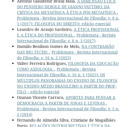
Antônio Glaudenir Brasil Maia,
A DIMENSÃO ÉTICA
DO PENSIERO DEBOLE DE GIANNI VATTIMO: DA
CRÍTICA DA METAFÍSICA À ÉTICA PÓS-METAFÍSICA
,
Problemata - Revista Internacional de Filosofia: v. 8 n.
1 (2017): FILOSOFIA DO DIREITO: edição especial
Leandro de Araujo Sardeiro,
A ÉTICA PROFISSIONAL
E A ÉTICA DO PROFISSIONAL
,
Problemata - Revista
Internacional de Filosofia: v. 8 n. 3 (2017)
Damião Benilson Gomes de Melo,
NA CONTRAMÃO
DAS BIG TECHS:
,
Problemata - Revista Internacional
de Filosofia: v. 16 n. 2 (2025)
Valter Ferreira Rodrigues,
FILOSOFIA DA EDUCAÇÃO
COMO AXIOLOGIA:
,
Problemata - Revista
Internacional de Filosofia: v. 16 n. 1 (2025): OS
MÚLTIPLOS PANORAMAS DO ENSINO DE FILOSOFIA
NO ENSINO MÉDIO BRASILEIRO A PARTIR DO PROF-
FILO – edição especial
Ozanan Vicente Carrara,
APORTES PARA PENSAR A
DEMOCRACIA A PARTIR DE JONAS E LEVINAS
,
Problemata - Revista Internacional de Filosofia: v. 5 n.
2 (2014)
Fernando de Almeida Silva, Cristiane de Magalhães
Porto,
RELAÇÕES INTERSUBJETIVAS E ÉTICA DA