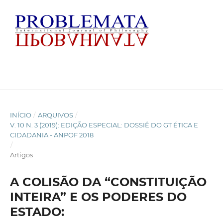
INÍCIO
/
ARQUIVOS
/
V. 10 N. 3 (2019): EDIÇÃO ESPECIAL: DOSSIÊ DO GT ÉTICA E
CIDADANIA - ANPOF 2018
/
Artigos
A COLISÃO DA “CONSTITUIÇÃO
INTEIRA” E OS PODERES DO
ESTADO: