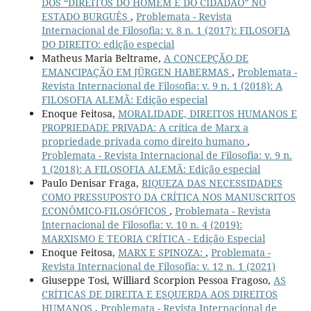
DOS “DIREITOS DO HOMEM E DO CIDADÃO” NO
ESTADO BURGUÊS
,
Problemata - Revista
Internacional de Filosofia: v. 8 n. 1 (2017): FILOSOFIA
DO DIREITO: edição especial
Matheus Maria Beltrame,
A CONCEPÇÃO DE
EMANCIPAÇÃO EM JÜRGEN HABERMAS
,
Problemata -
Revista Internacional de Filosofia: v. 9 n. 1 (2018): A
FILOSOFIA ALEMÃ: Edição especial
Enoque Feitosa,
MORALIDADE, DIREITOS HUMANOS E
PROPRIEDADE PRIVADA: A crítica de Marx a
propriedade privada como direito humano
,
Problemata - Revista Internacional de Filosofia: v. 9 n.
1 (2018): A FILOSOFIA ALEMÃ: Edição especial
Paulo Denisar Fraga,
RIQUEZA DAS NECESSIDADES
COMO PRESSUPOSTO DA CRÍTICA NOS MANUSCRITOS
ECONÔMICO-FILOSÓFICOS
,
Problemata - Revista
Internacional de Filosofia: v. 10 n. 4 (2019):
MARXISMO E TEORIA CRÍTICA - Edição Especial
Enoque Feitosa,
MARX E SPINOZA:
,
Problemata -
Revista Internacional de Filosofia: v. 12 n. 1 (2021)
Giuseppe Tosi, Williard Scorpion Pessoa Fragoso,
AS
CRÍTICAS DE DIREITA E ESQUERDA AOS DIREITOS
HUMANOS
,
Problemata - Revista Internacional de