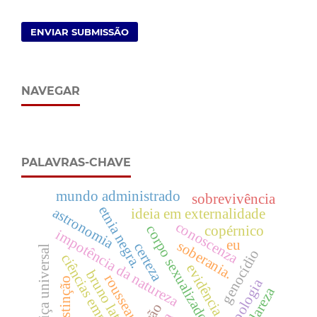
ENVIAR SUBMISSÃO
NAVEGAR
PALAVRAS-CHAVE
mundo administrado
sobrevivência
etnia negra.
astronomia
ideia em externalidade
conoscenza
corpo sexualizado
copérnico
impotência da natureza
eu
soberania.
certeza
justiça universal
genocídio
ciências empíricas
evidência
bruno latour
rousseau.
distinção
antropologia
clareza