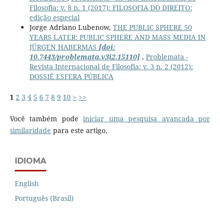
Filosofia: v. 8 n. 1 (2017): FILOSOFIA DO DIREITO:
edição especial
Jorge Adriano Lubenow,
THE PUBLIC SPHERE 50
YEARS LATER: PUBLIC SPHERE AND MASS MEDIA IN
JÜRGEN HABERMAS
[doi:
10.7443/problemata.v3i2.15110]
,
Problemata -
Revista Internacional de Filosofia: v. 3 n. 2 (2012):
DOSSIÊ ESFERA PÚBLICA
1
2
3
4
5
6
7
8
9
10
>
>>
Você também pode
iniciar uma pesquisa avançada por
similaridade
para este artigo.
IDIOMA
English
Português (Brasil)