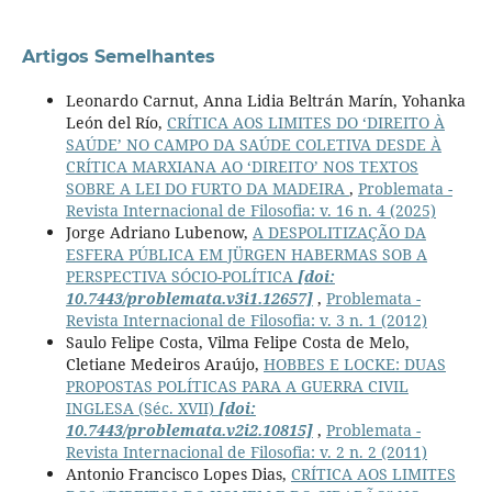
Artigos Semelhantes
Leonardo Carnut, Anna Lidia Beltrán Marín, Yohanka
León del Río,
CRÍTICA AOS LIMITES DO ‘DIREITO À
SAÚDE’ NO CAMPO DA SAÚDE COLETIVA DESDE À
CRÍTICA MARXIANA AO ‘DIREITO’ NOS TEXTOS
SOBRE A LEI DO FURTO DA MADEIRA
,
Problemata -
Revista Internacional de Filosofia: v. 16 n. 4 (2025)
Jorge Adriano Lubenow,
A DESPOLITIZAÇÃO DA
ESFERA PÚBLICA EM JÜRGEN HABERMAS SOB A
PERSPECTIVA SÓCIO-POLÍTICA
[doi:
10.7443/problemata.v3i1.12657]
,
Problemata -
Revista Internacional de Filosofia: v. 3 n. 1 (2012)
Saulo Felipe Costa, Vilma Felipe Costa de Melo,
Cletiane Medeiros Araújo,
HOBBES E LOCKE: DUAS
PROPOSTAS POLÍTICAS PARA A GUERRA CIVIL
INGLESA (Séc. XVII)
[doi:
10.7443/problemata.v2i2.10815]
,
Problemata -
Revista Internacional de Filosofia: v. 2 n. 2 (2011)
Antonio Francisco Lopes Dias,
CRÍTICA AOS LIMITES