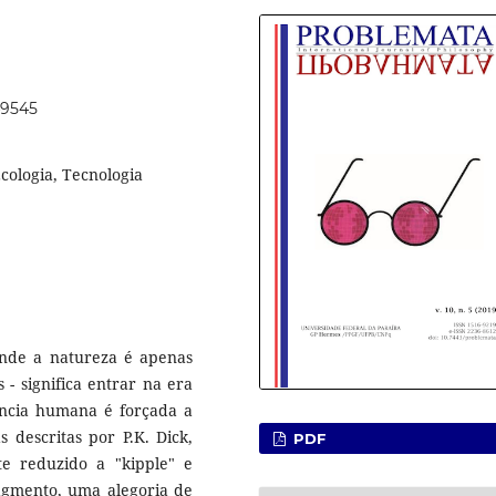
49545
cologia, Tecnologia
onde a natureza é apenas
- significa entrar na era
ência humana é forçada a
descritas por P.K. Dick,
PDF
e reduzido a "kipple" e
gmento, uma alegoria de