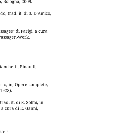
no, Bologna, 2009.
o, trad. it. di S. D’Amico,
ssages” di Parigi, a cura
 Passagen-Werk,
 Ranchetti, Einaudi,
erto, in, Opere complete,
(1928).
ad. it. di R. Solmi, in
 a cura di E. Ganni,
2013.