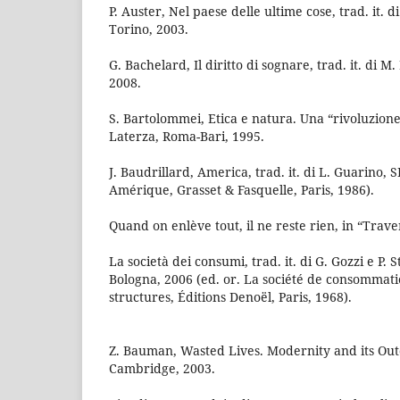
P. Auster, Nel paese delle ultime cose, trad. it. 
Torino, 2003.
G. Bachelard, Il diritto di sognare, trad. it. di M.
2008.
S. Bartolommei, Etica e natura. Una “rivoluzione
Laterza, Roma-Bari, 1995.
J. Baudrillard, America, trad. it. di L. Guarino, S
Amérique, Grasset & Fasquelle, Paris, 1986).
Quand on enlève tout, il ne reste rien, in “Traver
La società dei consumi, trad. it. di G. Gozzi e P. S
Bologna, 2006 (ed. or. La société de consommati
structures, Éditions Denoël, Paris, 1968).
Z. Bauman, Wasted Lives. Modernity and its Outca
Cambridge, 2003.