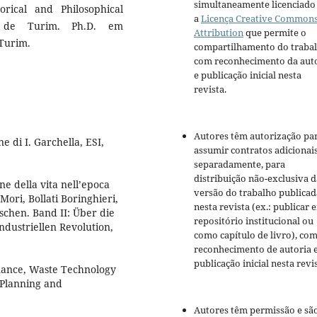
simultaneamente licenciado
torical and Philosophical
a
Licença Creative Common
e de Turim. Ph.D. em
Attribution
que permite o
Turim.
compartilhamento do traba
com reconhecimento da aut
e publicação inicial nesta
revista.
Autores têm autorização pa
ne di I. Garchella, ESI,
assumir contratos adicionai
separadamente, para
distribuição não-exclusiva d
ne della vita nell’epoca
versão do trabalho publicad
 Mori, Bollati Boringhieri,
nesta revista (ex.: publicar 
schen. Band II: Über die
repositório institucional ou
ndustriellen Revolution,
como capítulo de livro), co
reconhecimento de autoria 
publicação inicial nesta revis
ormance, Waste Technology
 Planning and
Autores têm permissão e sã