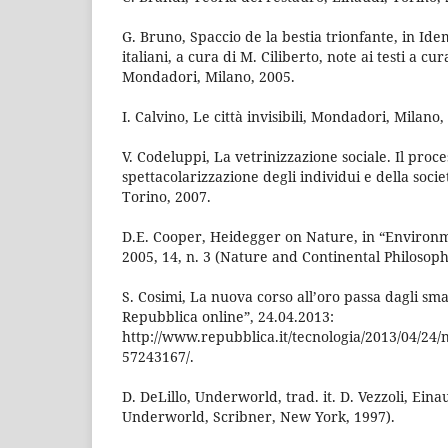
G. Bruno, Spaccio de la bestia trionfante, in Idem
italiani, a cura di M. Ciliberto, note ai testi a cu
Mondadori, Milano, 2005.
I. Calvino, Le città invisibili, Mondadori, Milano,
V. Codeluppi, La vetrinizzazione sociale. Il proce
spettacolarizzazione degli individui e della societ
Torino, 2007.
D.E. Cooper, Heidegger on Nature, in “Environm
2005, 14, n. 3 (Nature and Continental Philosoph
S. Cosimi, La nuova corso all’oro passa dagli sm
Repubblica online”, 24.04.2013:
http://www.repubblica.it/tecnologia/2013/04/24
57243167/.
D. DeLillo, Underworld, trad. it. D. Vezzoli, Eina
Underworld, Scribner, New York, 1997).