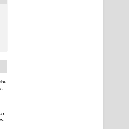
ista
s:
ta o
ão,