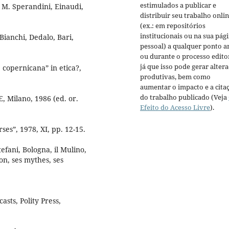
estimulados a publicar e
di M. Sperandini, Einaudi,
distribuir seu trabalho onli
(ex.: em repositórios
institucionais ou na sua pág
 Bianchi, Dedalo, Bari,
pessoal) a qualquer ponto a
ou durante o processo editor
já que isso pode gerar alter
 copernicana” in etica?,
produtivas, bem como
aumentar o impacto e a cita
do trabalho publicado (Veja
E, Milano, 1986 (ed. or.
Efeito do Acesso Livre
).
ses”, 1978, XI, pp. 12-15.
tefani, Bologna, il Mulino,
on, ses mythes, ses
sts, Polity Press,