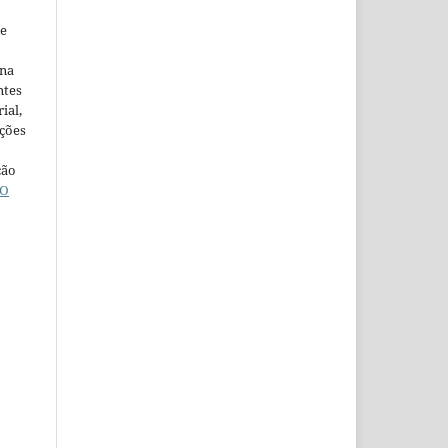
ne
ina
ntes
ial,
ações
ção
O