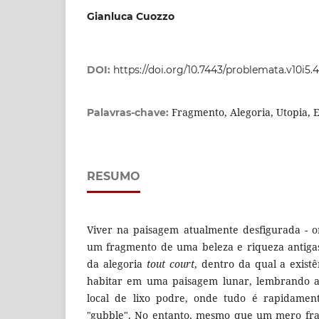
Gianluca Cuozzo
DOI:
https://doi.org/10.7443/problemata.v10i5.
Fragmento, Alegoria, Utopia, E
Palavras-chave:
RESUMO
Viver na paisagem atualmente desfigurada - 
um fragmento de uma beleza e riqueza antigas 
da alegoria
tout court
, dentro da qual a exist
habitar em uma paisagem lunar, lembrando as 
local de lixo podre, onde tudo é rapidament
"gubble". No entanto, mesmo que um mero fra