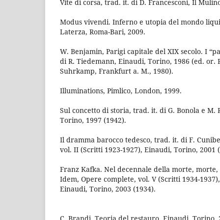
Vite di corsa, trad. it. di D. Francesconi, Il Muli
Modus vivendi. Inferno e utopia del mondo liquid
Laterza, Roma-Bari, 2009.
W. Benjamin, Parigi capitale del XIX secolo. I “pa
di R. Tiedemann, Einaudi, Torino, 1986 (ed. or.
Suhrkamp, Frankfurt a. M., 1980).
Illuminations, Pimlico, London, 1999.
Sul concetto di storia, trad. it. di G. Bonola e M.
Torino, 1997 (1942).
Il dramma barocco tedesco, trad. it. di F. Cunib
vol. II (Scritti 1923-1927), Einaudi, Torino, 2001 
Franz Kafka. Nel decennale della morte, morte, tr
Idem, Opere complete, vol. V (Scritti 1934-1937),
Einaudi, Torino, 2003 (1934).
C. Brandi, Teoria del restauro, Einaudi, Torino, 