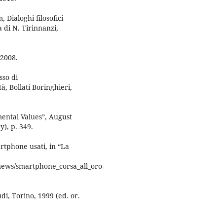
, Dialoghi filosofici
ra di N. Tirinnanzi,
 2008.
sso di
à, Bollati Boringhieri,
ental Values”, August
y), p. 349.
artphone usati, in “La
/news/smartphone_corsa_all_oro-
udi, Torino, 1999 (ed. or.