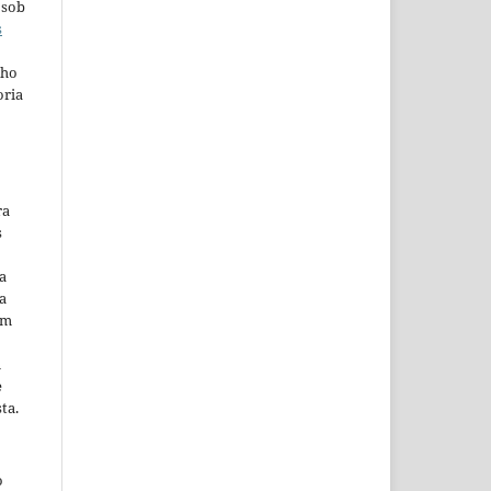
 sob
s
lho
oria
ra
s
a
a
em
m
e
ta.
o