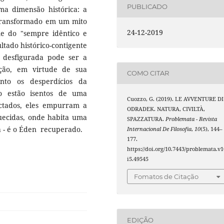
PUBLICADO
a dimensão histórica: a
 transformado em um mito
24-12-2019
e do "sempre idêntico e
tado histórico-contigente
 desfigurada pode ser a
ção, em virtude de sua
COMO CITAR
anto os desperdícios da
o estão isentos de uma
Cuozzo, G. (2019). LE AVVENTURE DI
ctados, eles empurram a
ODRADEK. NATURA, CIVILTÀ,
uecidas, onde habita uma
SPAZZATURA.
Problemata - Revista
ia - é o Éden recuperado.
Internacional De Filosofia
,
10
(5), 144–
177.
https://doi.org/10.7443/problemata.v1
i5.49545
Fomatos de Citação
EDIÇÃO