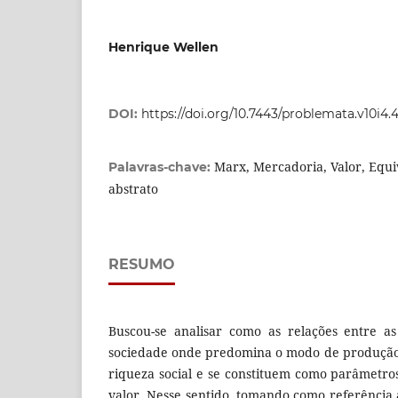
Henrique Wellen
DOI:
https://doi.org/10.7443/problemata.v10i4
Marx, Mercadoria, Valor, Equi
Palavras-chave:
abstrato
RESUMO
Buscou-se analisar como as relações entre a
sociedade onde predomina o modo de produção 
riqueza social e se constituem como parâmetr
valor. Nesse sentido, tomando como referência 