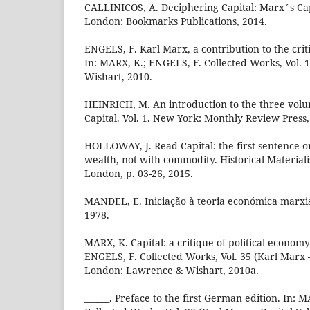
CALLINICOS, A. Deciphering Capital: Marx´s Capi
London: Bookmarks Publications, 2014.
ENGELS, F. Karl Marx, a contribution to the crit
In: MARX, K.; ENGELS, F. Collected Works, Vol.
Wishart, 2010.
HEINRICH, M. An introduction to the three volu
Capital. Vol. 1. New York: Monthly Review Press,
HOLLOWAY, J. Read Capital: the first sentence or
wealth, not with commodity. Historical Materiali
London, p. 03-26, 2015.
MANDEL, E. Iniciação à teoria económica marxist
1978.
MARX, K. Capital: a critique of political economy.
ENGELS, F. Collected Works, Vol. 35 (Karl Marx –
London: Lawrence & Wishart, 2010a.
______. Preface to the first German edition. In: 