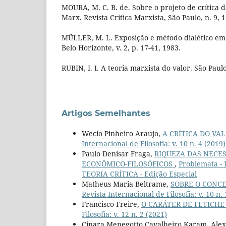
MOURA, M. C. B. de. Sobre o projeto de crítica 
Marx. Revista Crítica Marxista, São Paulo, n. 9, 
MÜLLER, M. L. Exposição e método dialético em 
Belo Horizonte, v. 2, p. 17-41, 1983.
RUBIN, I. I. A teoria marxista do valor. São Paulo
Artigos Semelhantes
Wecio Pinheiro Araujo,
A CRÍTICA DO VA
Internacional de Filosofia: v. 10 n. 4 (2
Paulo Denisar Fraga,
RIQUEZA DAS NECE
ECONÔMICO-FILOSÓFICOS
,
Problemata - 
TEORIA CRÍTICA - Edição Especial
Matheus Maria Beltrame,
SOBRE O CONC
Revista Internacional de Filosofia: v. 10 n.
Francisco Freire,
O CARÁTER DE FETICHE
Filosofia: v. 12 n. 2 (2021)
Cinara Menegotto Cavalheiro Karam, Alex