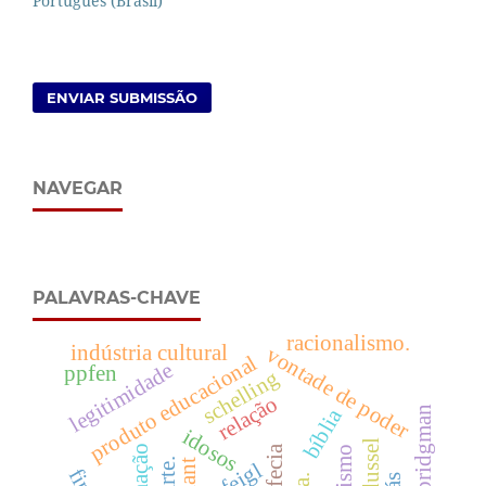
Português (Brasil)
ENVIAR SUBMISSÃO
NAVEGAR
PALAVRAS-CHAVE
racionalismo.
indústria cultural
vontade de poder
produto educacional
legitimidade
ppfen
schelling
relação
bíblia
percy bridgman
idosos
formação
profecia
arte.
kant