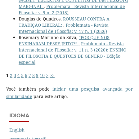
GASSET: EXCERTOS E CONCEITOS DE UM FILÓSOFO
MARGINAL
,
Problemata - Revista Internacional de
Filosofia: v. 9 n. 2 (2018)
Douglas de Quadros,
ROUSSEAU CONTRA A
TRADIÇÃO LIBERAL:
,
Problemata - Revista
Internacional de Filosofia: v. 17 n. 1 (2026)
Rosemary Marinho da Silva,
“POR QUE NOS
ENSINARAM DESSE JEITO?”
,
Problemata - Revista
Internacional de Filosofia: v. 11 n. 3 (2020): ENSINO
DE FILOSOFIA E QUESTÕES DE GÊNERO - Edição
especial
1
2
3
4
5
6
7
8
9
10
>
>>
Você também pode
iniciar uma pesquisa avançada por
similaridade
para este artigo.
IDIOMA
English