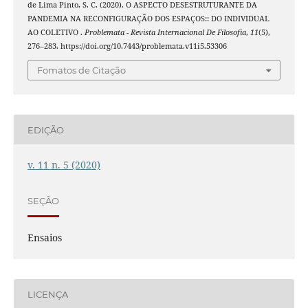
de Lima Pinto, S. C. (2020). O ASPECTO DESESTRUTURANTE DA
PANDEMIA NA RECONFIGURAÇÃO DOS ESPAÇOS:: DO INDIVIDUAL
AO COLETIVO .
Problemata - Revista Internacional De Filosofia
,
11
(5),
276–283. https://doi.org/10.7443/problemata.v11i5.53306
Fomatos de Citação
EDIÇÃO
v. 11 n. 5 (2020)
SEÇÃO
Ensaios
LICENÇA