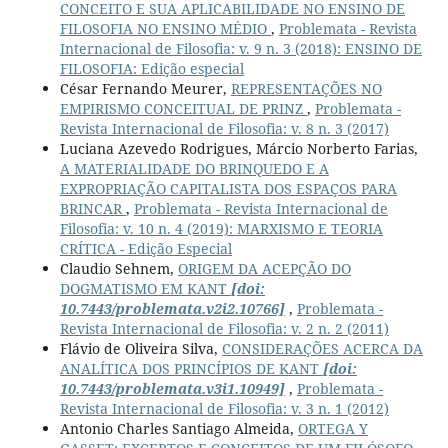
CONCEITO E SUA APLICABILIDADE NO ENSINO DE
FILOSOFIA NO ENSINO MÉDIO
,
Problemata - Revista
Internacional de Filosofia: v. 9 n. 3 (2018): ENSINO DE
FILOSOFIA: Edição especial
César Fernando Meurer,
REPRESENTAÇÕES NO
EMPIRISMO CONCEITUAL DE PRINZ
,
Problemata -
Revista Internacional de Filosofia: v. 8 n. 3 (2017)
Luciana Azevedo Rodrigues, Márcio Norberto Farias,
A MATERIALIDADE DO BRINQUEDO E A
EXPROPRIAÇÃO CAPITALISTA DOS ESPAÇOS PARA
BRINCAR
,
Problemata - Revista Internacional de
Filosofia: v. 10 n. 4 (2019): MARXISMO E TEORIA
CRÍTICA - Edição Especial
Claudio Sehnem,
ORIGEM DA ACEPÇÃO DO
DOGMATISMO EM KANT
[doi:
10.7443/problemata.v2i2.10766]
,
Problemata -
Revista Internacional de Filosofia: v. 2 n. 2 (2011)
Flávio de Oliveira Silva,
CONSIDERAÇÕES ACERCA DA
ANALÍTICA DOS PRINCÍPIOS DE KANT
[doi:
10.7443/problemata.v3i1.10949]
,
Problemata -
Revista Internacional de Filosofia: v. 3 n. 1 (2012)
Antonio Charles Santiago Almeida,
ORTEGA Y